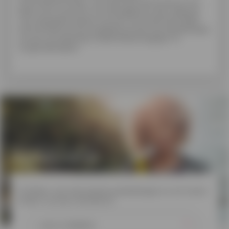
informatieformulier, verstrekt aan particulieren met
daarin een overzicht van alle gegevens die nodig zijn
voor de goede analyse van een consumentenkrediet,
met het doel om de vergelijking tussen de aanbiedingen
van de verschillende kredietmaatschappijen te
vergemakkelijken.
Schrijf je in voor
onze nieuwsbrief
Profiteer van interessante aanbiedingen en win mooie
prijzen via onze nieuwsbrief.