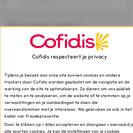
Wil je meer weten?
Ontdek onze artikelen.
Cofidis respecteert je privacy
Hoe verloopt mijn
kredietaanvraag?
Tijdens je bezoek aan onze site kunnen cookies en andere
trackers door Cofidis worden geplaatst om de navigatie en de
werking van de site te optimaliseren. Ze dienen om ons publiek
Wanneer je een aanvraag indient, ontvang je
onmiddellijk een principieel antwoord. Van zodra je alle
te meten en te analyseren, om de website af te stemmen op je
bewijsstukken hebt ingediend, ontvang je een definitief
verwachtingen en je aanbiedingen te doen die
antwoord. Ontdek het volledige verloop hier.
overeenstemmen met je interesses. We gebruiken ze ook in het
kader van fraudepreventie.
Door te klikken op « Alles accepteren en doorgaan » aanvaard j
alle soorten cookies. Je kan de instellingen van je cookies