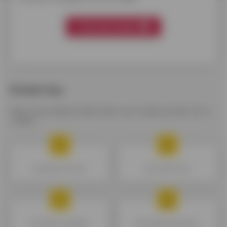
Vind mijn krediet
Enkele tips
Alles wat je altijd al wilde weten over krediet zonder het te
vragen.
De geldreserve kiezen
Mijn krediet kiezen
De kredieten vergelijken
Mijn budget goed beheren