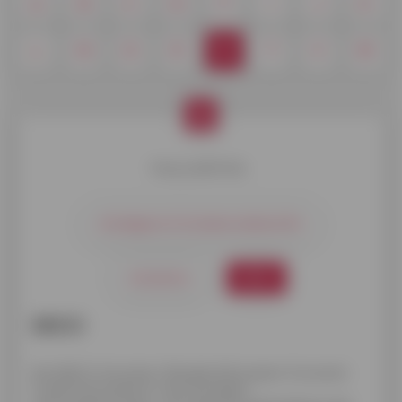
A
B
C
D
F
I
J
K
L
M
O
R
S
T
V
W
S
Kies je definitie.
Schadegeval of schadeverwekkend feit
Schuldratio
SECCI
SECCI
Het SECCI-formulier (Standard European Consumer
Credit Information) is een Europees