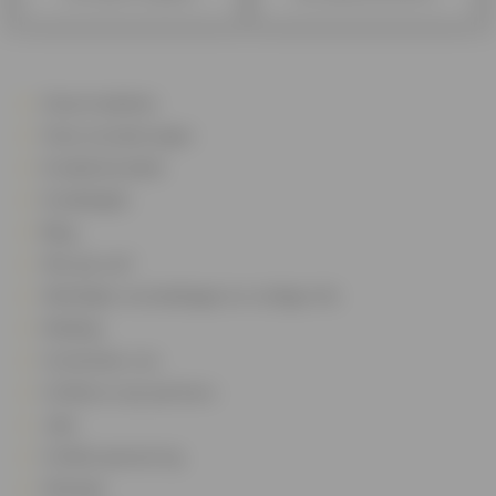
Onze kredieten
Onze verzekeringen
Kredietsimulatie
Kredietgids
Blog
Wie zijn we?
Wettelijke vermeldingen en nuttige info
Melding
Contacteer ons
Cofidis en zijn partners
Jobs
Cofidis sponsoring
Sitemap