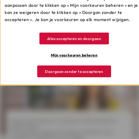
aanpassen door te klikken op « Mijn voorkeuren beheren » en je
Meer weten
kan ze weigeren door te klikken op « Doorgan zonder te
accepteren ». Je kan je voorkeuren op elk moment wijzigen.
Alles accepteren en doorgaan
Mijn voorkeuren beheren
Doorgaan zonder te accepteren
Welk krediet
kiezen?
Wens je een project te realiseren? Wil je jezelf een
plezier doen?
Onverwachte uitgaven? Ontdek in 3 klikken onze
kredieten aangepast aan je budget.