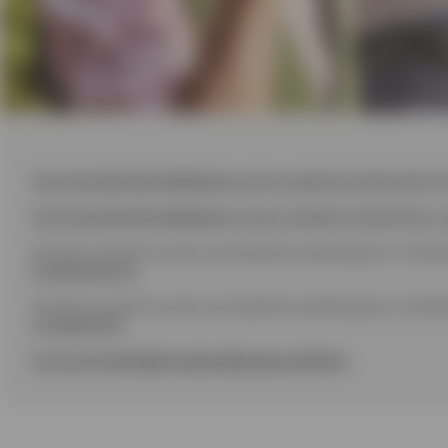
Download
de informatienota
van de verzekering Garantie+ K
Download
de informatienota
van de verzekering Garantie+ L
Om het overzicht van de voornaamste waarborgen en uitsluit
Kredietopening
Om het overzicht van de voornaamste waarborgen en uitsluit
op Afbetaling
Download
het beleid inzake belangenconflicten