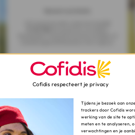
Bescherm je familie
Ontvang financiële ondersteuning
tot
€ 140.000
om je partner en andere
familieleden te beschermen bij overlijden of
arbeidsongeschiktheid door een ongeval.
Meer info over Cofisecure
Cofidis respecteert je privacy
* Contract voor een groepsverzekering, door COFIDIS afgesloten bij ACM
IARD SA, onderneming onderworpen aan de Franse ‘Code des Assurances’
(wetboek van verzekeringen).
Tijdens je bezoek aan onz
trackers door Cofidis wor
werking van de site te opt
meten en te analyseren, o
verwachtingen en je aanb