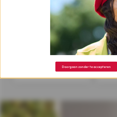
Hoe de schuldsaldove
Garantie+ aanvragen
Bel ons
op
078/050 250
Meld 
(nationaal tarief) of klik op
of
‘Dien je aanvraag in’.
activ
Doorgaan zonder te accepteren