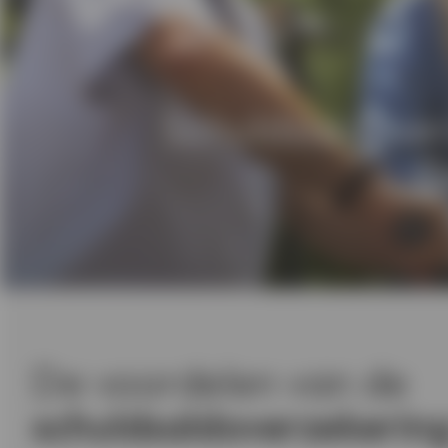
Schuldsaldove
G
De voordelen van de
schuldsaldoverzekerin