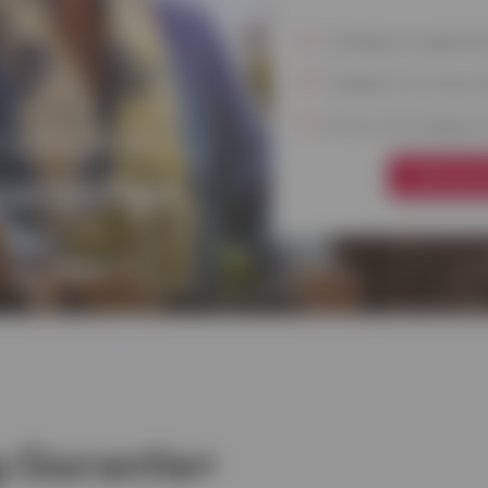
Volledige terugbetalin
Tijdelijke overname af
rzekering
Snel en eenvoudig af t
arantie+
Dien je a
g Garantie+