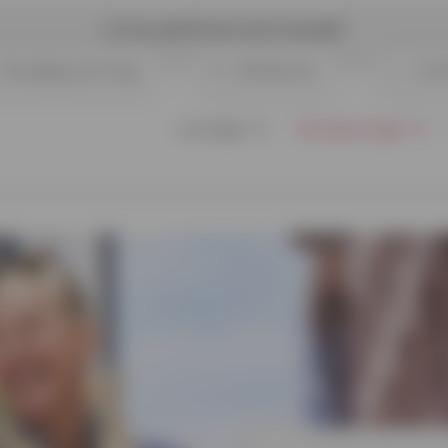
Let op, geld lenen kost ook geld
Opvolging aanvraag
Klantenzone
Cont
Leningen
Verzekeringen