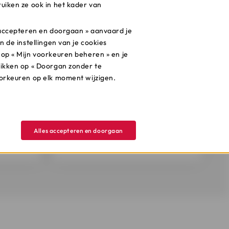
uiken ze ook in het kader van
s accepteren en doorgaan » aanvaard je
n de instellingen van je cookies
 op « Mijn voorkeuren beheren » en je
likken op « Doorgan zonder te
oorkeuren op elk moment wijzigen.
ele
Vul het
aansluitingsformulier
in, onderteken het en stuur
ing
het ons terug.
Alles accepteren en doorgaan