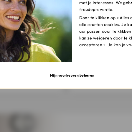
met je interesses. We gebr
rzekering
fraudepreventie.
Door te klikken op « Alle
?
alle soorten cookies. Je ka
aanpassen door te klikken
kan ze weigeren door te k
accepteren ». Je kan je v
je aan
in de
klantenzone
Lees meer over
de v
 op je
Cofidis-app
en
voordelen
van de
eer Garantie+ voor het
schuldsaldoverzeker
Mijn voorkeuren beheren
gewenste krediet.
Garantie+.