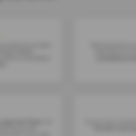
ouw plaats bij overlijden
Behoed jezelf en je
ledige tijdelijke
tegenslag of onv
worden je maandelijkse
schuldsaldoverze
men
.
e
jonger dan 75 jaar
met
Onze ervaren verzeke
nmerking voor de
formule is voor jo
derzoek is niet nodig.