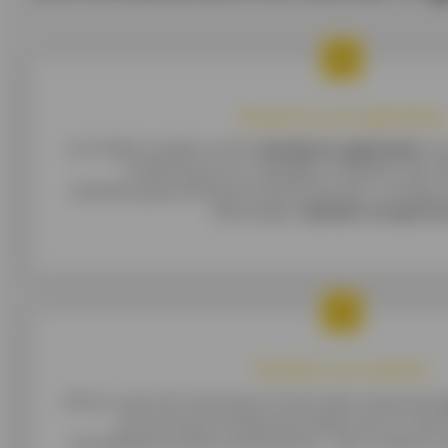
Bescherm je terugbetaling
Je Cofidis-krediet wordt
volledig terugbetaald
in j
of definitieve en volledige invaliditeit. Bij vol
arbeidsongeschiktheid of jobverlies door ontslag 
aflossingen
tijdelijk overgeno
Flexibele voorwaarden
Of je nu aan het werk bent of niet, elke volwassen
een lening of krediet bij Cofidis komt in aa
schuldsaldoverzekering Garantie+. Een medisch on