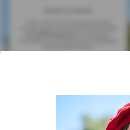
Bescherm je inkomen
Maak via de verzekering gewaarborgd
inkomen gebruik van een extra inkomen
tot
€ 14.400 bij jobverlies
of ontvang een
maandelijks vervangingsinkomen bij tijdelijke
arbeidsongeschiktheid.
Meer info over Cofibudget
* Contract voor een groepsverzekering, door COFIDIS afgesloten bij ACM
IARD SA, onderneming onderworpen aan de Franse ‘Code des Assurances’
(wetboek van verzekeringen).