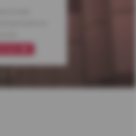
g bij overlijden
lossingen bij jobverlies
e sluiten
anvraag in