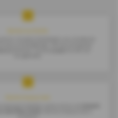
Bescherm je familie
 partner of andere familieleden voor schulden bij
oorziene omstandigheden. Met de ontzorgende
kering
Garantie+ wordt je
krediet
hoe dan ook
terugbetaald.
Bescherming op maat
ringsexperts bekijken samen met jou wat
de beste
uw specifieke situatie
. Bescherming op maat is
verzekerd.