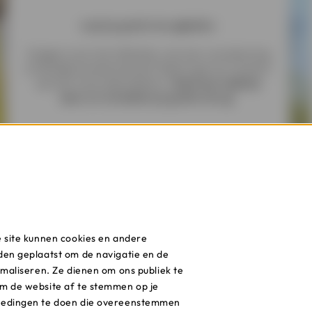
Laat je gratis terugbellen
Vragen over het afsluiten van een verzekering
of de bijhorende premie? Neem gerust contact
op met onze specialisten.
Geef een tijdstip
door en we bellen je gratis terug.
Een afspraak maken
e site kunnen cookies en andere
den geplaatst om de navigatie en de
imaliseren. Ze dienen om ons publiek te
m de website af te stemmen op je
iedingen te doen die overeenstemmen