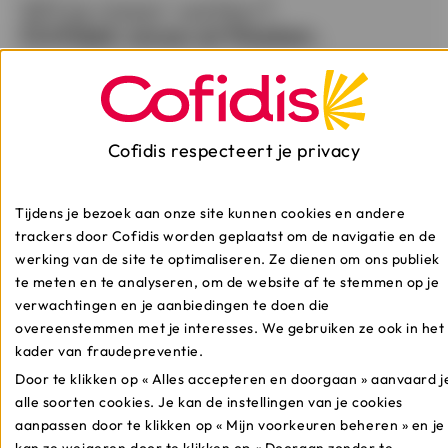
Wil je meer weten?
Ontdek onze artikelen.
Hoe verloopt mijn
Cofidis respecteert je privacy
kredietaanvraag?
Tijdens je bezoek aan onze site kunnen cookies en andere
Wanneer je een aanvraag indient, ontvang je
trackers door Cofidis worden geplaatst om de navigatie en de
onmiddellijk een principieel antwoord. Van zodra je alle
werking van de site te optimaliseren. Ze dienen om ons publiek
bewijsstukken hebt ingediend, ontvang je een definitief
antwoord. Ontdek het volledige verloop hier.
te meten en te analyseren, om de website af te stemmen op je
verwachtingen en je aanbiedingen te doen die
overeenstemmen met je interesses. We gebruiken ze ook in het
kader van fraudepreventie.
Door te klikken op « Alles accepteren en doorgaan » aanvaard j
Meer weten
alle soorten cookies. Je kan de instellingen van je cookies
aanpassen door te klikken op « Mijn voorkeuren beheren » en je