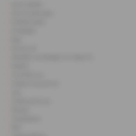
Onze kredieten
Onze verzekeringen
Kredietsimulatie
Kredietgids
Blog
Wie zijn we?
Wettelijke vermeldingen en nuttige info
Melding
Contacteer ons
Cofidis en zijn partners
Jobs
Cofidis sponsoring
Sitemap
Cookiebeheer
FAQ