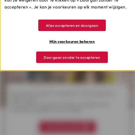
kan ze weigeren door te klikken op « Doorgan zonder te
accepteren ». Je kan je voorkeuren op elk moment wijzigen.
Alles accepteren en doorgaan
Mijn voorkeuren beheren
Doorgaan zonder te accepteren
Welk krediet
kiezen?
Wens je een project te realiseren? Wil je jezelf een
plezier doen?
Onverwachte uitgaven? Ontdek in 3 klikken onze
kredieten aangepast aan je budget.
Vind mijn krediet