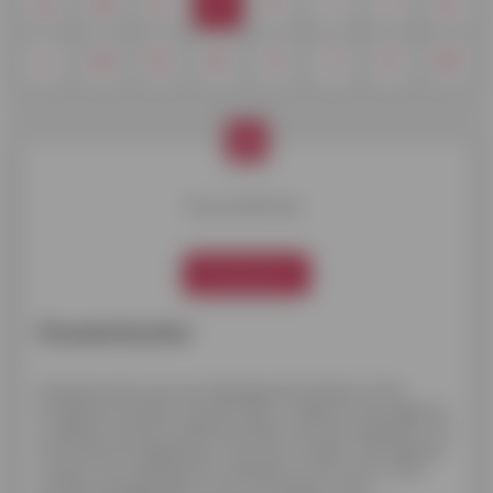
A
B
C
D
F
I
J
K
L
M
O
R
S
T
V
W
D
Kies je definitie.
Dossierkosten
Dossierkosten
Dossierkosten zijn een bijdrage die de bank of de
kredietverstrekker aan de klant vraagt om de uitgaven
te dekken die de instelling maakt voor het opstellen van
het financieringsdossier voor een krediet. Het bedrag
wisselt van instelling tot instelling, en kan soms zelfs
worden aangeboden of vervat worden in de