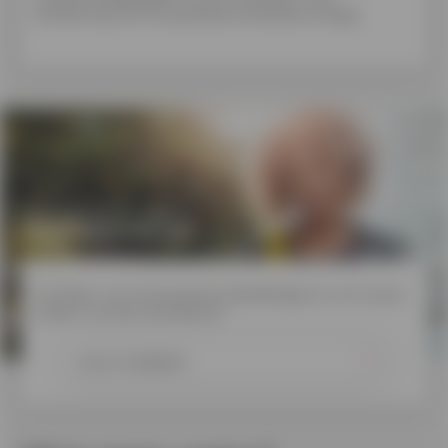
berekening van het jaarlijkse kostenpercentage.
Schrijf je in voor
onze nieuwsbrief
Profiteer van interessante aanbiedingen en win mooie
prijzen via onze nieuwsbrief.