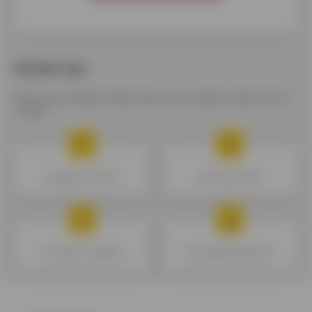
Enkele tips
Alles wat je altijd al wilde weten over krediet zonder het te
vragen.
De geldreserve kiezen
Mijn krediet kiezen
De kredieten vergelijken
Mijn budget goed beheren