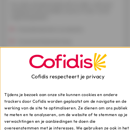
Om onder de klokkenluiderswet te vallen, moet jouw
melding betrekking hebben op een of meer van de
volgende gebieden:
Financiële diensten en producten;
Consumentenbescherming;
Gegevensbescherming;
Bestrijding van het witwassen van geld en de
financiering van terrorisme;
Cofidis respecteert je privacy
Beveiliging van netwerken en informatiesystemen.
Tijdens je bezoek aan onze site kunnen cookies en andere
Je kan jouw melding indienen:
trackers door Cofidis worden geplaatst om de navigatie en de
werking van de site te optimaliseren. Ze dienen om ons publiek
Per e-mail:
signalement-melding@cofidis.be
te meten en te analyseren, om de website af te stemmen op je
Per post: BP30 – 7500 TOURNAI MAIRE met de
verwachtingen en je aanbiedingen te doen die
vermelding "signalement-melding" op de achterkant
overeenstemmen met je interesses. We gebruiken ze ook in het