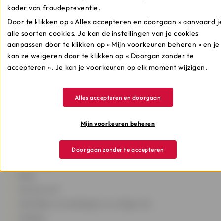
van de enveloppe
kader van fraudepreventie.
Door te klikken op « Alles accepteren en doorgaan » aanvaard j
De gegevens in het kader van jouw melding worden
alle soorten cookies. Je kan de instellingen van je cookies
verwerkt in overeenstemming met de toepasselijke
aanpassen door te klikken op « Mijn voorkeuren beheren » en je
regelgeving.
kan ze weigeren door te klikken op « Doorgan zonder te
accepteren ». Je kan je voorkeuren op elk moment wijzigen.
Alles accepteren en doorgaan
Onze kredieten
Mijn voorkeuren beheren
Onze verzekeringen
Kredietsimulatie
Doorgaan zonder te accepteren
Kredietgids
Blog
Wie zijn we?
Wettelijke vermeldingen en nuttige info
Melding