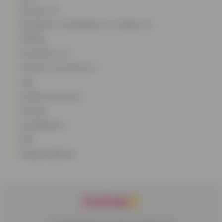
Wie zijn we?
Wettelijke vermeldingen en nuttige info
Melding
Contacteer ons
Cofidis en zijn partners
Jobs
Cofidis sponsoring
Sitemap
Cookiebeheer
FAQ
Toegankelijkheid