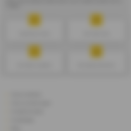
Alles wat je altijd al wilde weten over krediet zonder het te
vragen.
De geldreserve kiezen
Mijn krediet kiezen
De kredieten vergelijken
Mijn budget goed beheren
Onze kredieten
Onze verzekeringen
Kredietsimulatie
Kredietgids
Blog