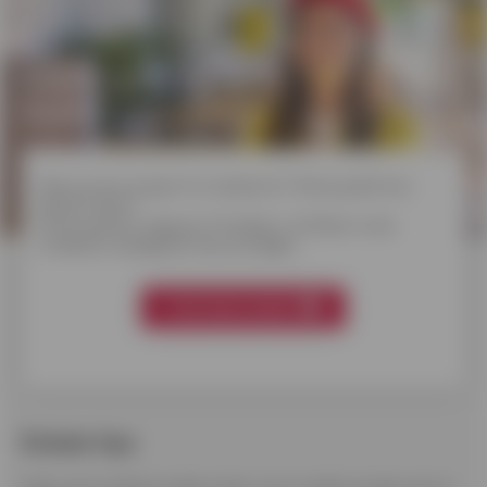
Welk krediet
kiezen?
Wens je een project te realiseren? Wil je jezelf een
plezier doen?
Onverwachte uitgaven? Ontdek in 3 klikken onze
kredieten aangepast aan je budget.
Vind mijn krediet
Enkele tips