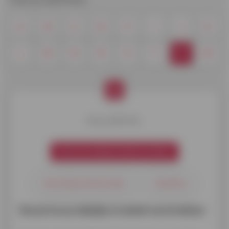
A
B
C
D
F
I
J
K
L
M
O
R
S
T
V
W
V
Kies je definitie.
Verantwoordelijke kredietverstrekker
Verschuldig resterend saldo
Vrijstelling
Verantwoordelijke kredietverstrekker