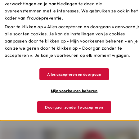
Hoe verloopt mijn
verwachtingen en je aanbiedingen te doen die
kredietaanvraag?
overeenstemmen met je interesses. We gebruiken ze ook in het
kader van fraudepreventie.
Wanneer je een aanvraag indient, ontvang je
Door te klikken op « Alles accepteren en doorgaan » aanvaard j
onmiddellijk een principieel antwoord. Van zodra je alle
alle soorten cookies. Je kan de instellingen van je cookies
bewijsstukken hebt ingediend, ontvang je een definitief
aanpassen door te klikken op « Mijn voorkeuren beheren » en je
antwoord. Ontdek het volledige verloop hier.
kan ze weigeren door te klikken op « Doorgan zonder te
accepteren ». Je kan je voorkeuren op elk moment wijzigen.
Alles accepteren en doorgaan
Meer weten
Mijn voorkeuren beheren
Doorgaan zonder te accepteren