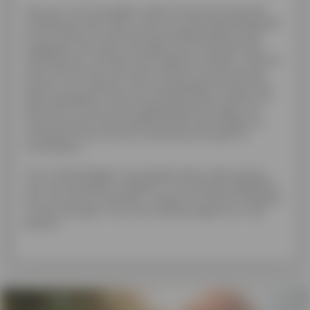
Voor een vertrouwelijke relatie tussen de financiële
instelling en haar klant is het van essentieel belang dat
er een ethisch verantwoorde kredietpraktijk wordt
toegepast. Het lenen van geld is een transactie die
twee partijen verbindt: de kredietverstrekker verbindt
zich ertoe om zijn vak op een ethisch verantwoorde
manier uit te oefenen. De voorgestelde financiering
dient aangepast te zijn aan de specifieke situatie van
elke lener en aan zijn terugbetalingsvermogen, de
communicatie tussen beide partijen moet helder en
transparant zijn om een verantwoord krediet te
verstrekken.
Voor Cofidis België, toonaangevende onderneming
voor hernieuwbare kredieten, is verantwoordelijkheid
een van zijn kernwaarden: respect en ethisch handelen
vormen de pijlers van onze houding tegenover onze
klanten.