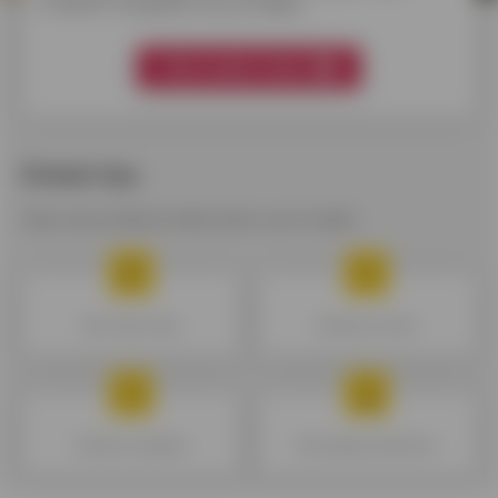
kredieten aangepast aan je budget.
Mijn krediet vinden
Enkele tips
Alles wat je altijd al wilde weten over krediet.
Mijn krediet kiezen
Geldreserve kiezen
Kredieten vergelijken
Mijn budget goed beheren