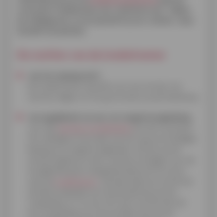
consument-kredietnemer een verbintenis aan. Tijdens
de volledige duur ervan beschikt hij over rechten, maar
hij heeft ook plichten.
De rechten van de kredietnemer
een herroepingsrecht:
de kredietnemer beschikt over een termijn van
veertien dagen om terug te komen op zijn beslissing.
de mogelijkheid van een vervroegde terugbetaling:
voor alle
leningen op afbetaling
kan de consument
het volledige of een deel van het nog verschuldigde
bedrag vervroegd terugbetalen. Dit kan op elk
moment gebeuren door minstens 10 dagen voor de
terugbetaling een aangetekende brief te sturen
naar de
kredietgever
. Op basis daarvan wordt ook
de datum bepaald voor de berekening van de
vergoeding. In ruil voor dit recht voorziet de wet
een vergoeding voor de winstderving van de