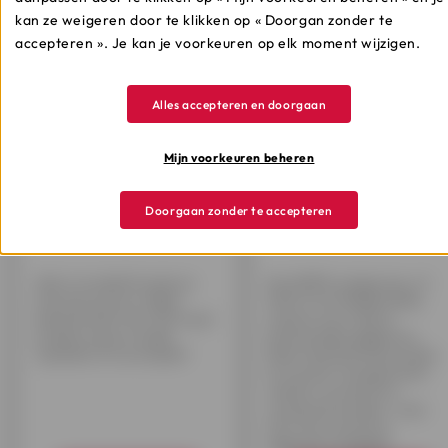
kan ze weigeren door te klikken op « Doorgan zonder te
Meest populaire
accepteren ». Je kan je voorkeuren op elk moment wijzigen.
artikelen
Alles accepteren en doorgaan
Mijn voorkeuren beheren
Kredietfraude
GDPR
Doorgaan zonder te accepteren
Wat is kredietfraude en
De GDPR-wetgeving, of
hoe kan je je er tegen
AVG in het Nederlands,
beschermen? En wat moet
zorgt ervoor dat je
je doen als je fraude
persoonlijke gegevens
vaststelt of vermoedt?
beter beschermd worden
en op een transparante
manier verwerkt en
verspreid worden. Lees
hier hoe wij met je
gegevens omgaan.