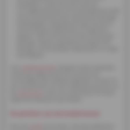
kredietgever: indien de termijn tussen de
vervroegde aflossing en het overeengekomen einde
van de overeenkomst meer dan één jaar bedraagt,
mag dergelijke vergoeding niet hoger zijn dan 1%.
van het bedrag in kapitaal dat vervroegd werd
afgelost. Indien de termijn niet meer dan één jaar
bedraagt, mag de vergoeding ten hoogste 0,5%.
bedragen van het bedrag in kapitaal dat vervroegd
werd afgelost.
Voor
kredietopeningen
mag geen enkele vergoeding
worden gevraagd wanneer de consument het
verschuldigde saldo volledig terugbetaalt. De aard van
een overeenkomst voor een kredietopening houdt voor
de
kredietnemer
immers de verplichting in het totaal
opgenomen bedrag terug te betalen.
De plichten van de kredietnemer
Door een
krediet
af te sluiten, moet de kredietnemer