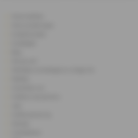
Onze kredieten
Onze verzekeringen
Kredietsimulatie
Kredietgids
Blog
Wie zijn we?
Wettelijke vermeldingen en nuttige info
Melding
Contacteer ons
Cofidis en zijn partners
Jobs
Cofidis sponsoring
Sitemap
Cookiebeheer