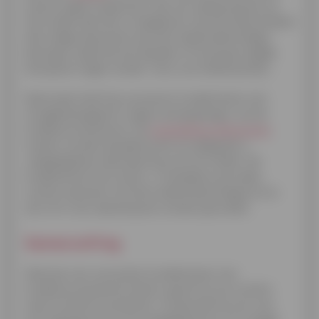
ook de regels respecteren die van toepassing zijn op
het krediet dat hem is toegekend. Hij moet bijvoorbeeld
alle nodige elementen aan de kredietmaatschappij
bezorgen zodat die kan bepalen of hij de gevraagde
lening kan krijgen zonder risico voor beide partijen.
Daarnaast heeft de consument-kredietnemer een
terugbetalingsplicht volgens de bepalingen van de
kredietovereenkomst: de
maandelijkse aflossingen
moeten worden betaald op de vervaldag die is
vastgelegd bij ondertekening van het krediet. De
kredietnemer kan echter, in moeilijkere periodes,
contact opnemen met de kredietmaatschappij om te
zien of er een oplossing kan worden gevonden.
Samenvatting
Wanneer een consument-kredietnemer een
kredietovereenkomst afsluit, geniet hij van rechten
maar hij heeft ook plichten. Zo beschikt hij over een