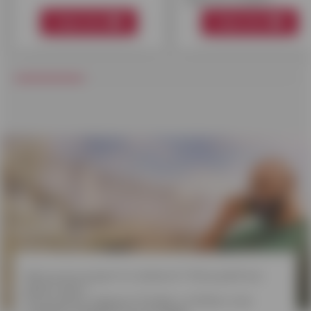
Meer info
Meer info
Welk krediet
kiezen?
Wens je een project te realiseren? Wil je jezelf een
plezier doen?
Onverwachte uitgaven? Ontdek in 3 klikken onze