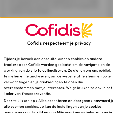
herroepingsrecht en de mogelijkheid tot vervroegde
terugbetaling, maar hij is ook verplicht het geleende
bedrag terug te betalen.
Cofidis respecteert je privacy
Schrijf je in voor
Tijdens je bezoek aan onze site kunnen cookies en andere
onze nieuwsbrief
trackers door Cofidis worden geplaatst om de navigatie en de
werking van de site te optimaliseren. Ze dienen om ons publiek
te meten en te analyseren, om de website af te stemmen op je
Profiteer van interessante aanbiedingen en win mooie
verwachtingen en je aanbiedingen te doen die
prijzen via onze nieuwsbrief.
overeenstemmen met je interesses. We gebruiken ze ook in het
kader van fraudepreventie.
Door te klikken op « Alles accepteren en doorgaan » aanvaard j
alle soorten cookies. Je kan de instellingen van je cookies
aanpassen door te klikken op « Mijn voorkeuren beheren » en je