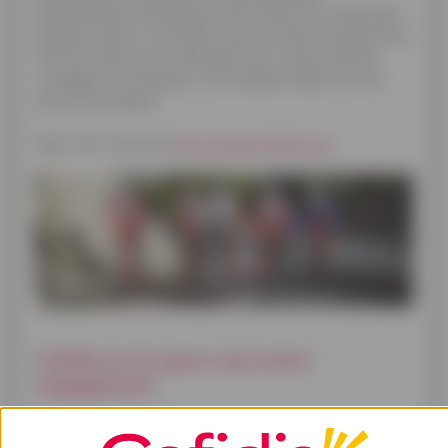
professionele wielerploeg. Dat Cofidis voor deze sport
gekozen heeft, is te danken aan de sterke waarden die
met het wielrennen verbonden zijn: moed, grenzen
verleggen en teamspirit. Die waarden delen we ook
binnen het bedrijf.
Meer info vind je op
www.equipecofidis.com
Cofidis en G-sport: een sterk
engagement
Omdat we het belangrijk vinden dat mensen met een