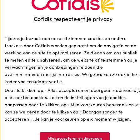
beperking dezelfde kansen krijgen, startte Cofidis met
het eerste professionele wielerteam voor renners met
een handicap. Het G-sport team wil die topsporters de
Cofidis respecteert je privacy
erkenning geven die ze verdienen.
Cofidis: een sponsor voor iedereen
Tijdens je bezoek aan onze site kunnen cookies en andere
trackers door Cofidis worden geplaatst om de navigatie en de
Cofidis wil zo dicht mogelijk bij jou staan en steunt
werking van de site te optimaliseren. Ze dienen om ons publiek
daarom ook sportwedstrijden als de Waalse Pijl, Luik-
te meten en te analyseren, om de website af te stemmen op je
Bastenaken-Luik en de Superprestige cyclocross, maar
verwachtingen en je aanbiedingen te doen die
evengoed evenementen voor het grote publiek zoals
overeenstemmen met je interesses. We gebruiken ze ook in het
het Nostalgie Beach Festival, Winterpret in Brussel en
kader van fraudepreventie.
nog veel meer.
Door te klikken op « Alles accepteren en doorgaan » aanvaard j
alle soorten cookies. Je kan de instellingen van je cookies
aanpassen door te klikken op « Mijn voorkeuren beheren » en je
kan ze weigeren door te klikken op « Doorgan zonder te
Enkele tips
accepteren ». Je kan je voorkeuren op elk moment wijzigen.
Alles wat je altijd al wilde weten over krediet.
Alles accepteren en doorgaan