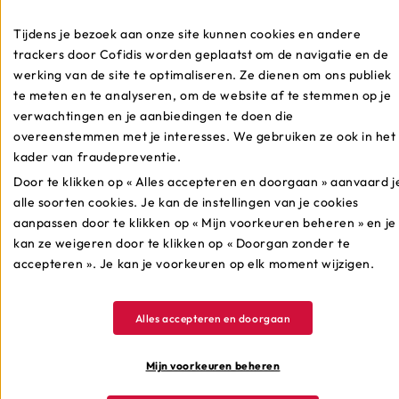
zoals jouw gebruikersnaam, wachtwoorden en
andere gevoelige gegevens. Deze informatie
Tijdens je bezoek aan onze site kunnen cookies en andere
gebruiken ze daarna voor identiteitsdiefstal. Ze
trackers door Cofidis worden geplaatst om de navigatie en de
nemen online jouw identiteit over om misdrijven te
werking van de site te optimaliseren. Ze dienen om ons publiek
plegen.
te meten en te analyseren, om de website af te stemmen op je
verwachtingen en je aanbiedingen te doen die
Financieel verlies
: quishing is een erg succesvolle
overeenstemmen met je interesses. We gebruiken ze ook in het
manier om toegang te krijgen tot financiële
kader van fraudepreventie.
gegevens, zoals kredietkaartinformatie en
Door te klikken op « Alles accepteren en doorgaan » aanvaard j
bankrekeningnummers. Met die informatie krijgen
alle soorten cookies. Je kan de instellingen van je cookies
oplichters toegang tot de bankrekeningen van hun
slachtoffers en kunnen ze daarnaast nog heel wat
aanpassen door te klikken op « Mijn voorkeuren beheren » en je
andere frauduleuze transacties opzetten.
kan ze weigeren door te klikken op « Doorgan zonder te
accepteren ». Je kan je voorkeuren op elk moment wijzigen.
Ransomware-aanvallen
: met quishing kunnen
hackers kwaadaardige software (malware), zoals
bijvoorbeeld ransomware, downloaden op de
Alles accepteren en doorgaan
smartphones van hun slachtoffers. Ransomware
versleutelt bestanden en vraagt de slachtoffers
Mijn voorkeuren beheren
vervolgens losgeld om de toegang tot de gegevens
te herstellen.