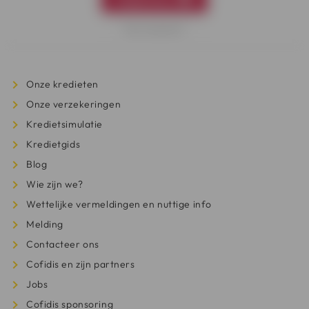
Kredieten vergelijken
Mijn budget goed beheren
Nee bedankt
Onze kredieten
Onze verzekeringen
Kredietsimulatie
Kredietgids
Blog
Wie zijn we?
Wettelijke vermeldingen en nuttige info
Melding
Contacteer ons
Cofidis en zijn partners
Jobs
Cofidis sponsoring