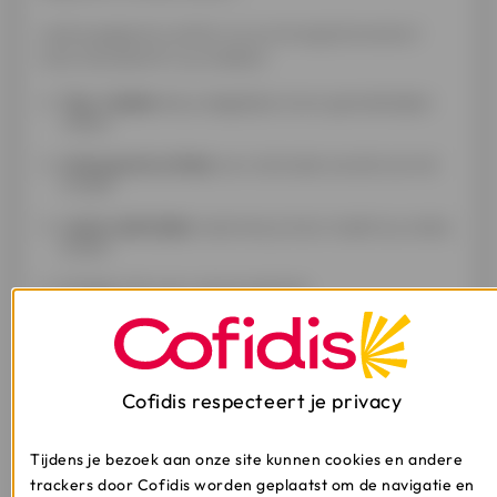
Laat je gegevens achter en je ontvangt binnenkort
onze nieuwsbrief in je mailbox!
Tips
&
ideeën
die je dagelijkse leven gemakkelijker
maken
Interessante artikels
over de brede wereld van het
krediet
Leuke wedstrijden
waarmee je kans maakt op unieke
prijzen
Nuttige info over onze producten
Mijn e-
mailadres
*
Cofidis respecteert je privacy
Aanspreektitel
Dhr.
Mevr.
Tijdens je bezoek aan onze site kunnen cookies en andere
trackers door Cofidis worden geplaatst om de navigatie en