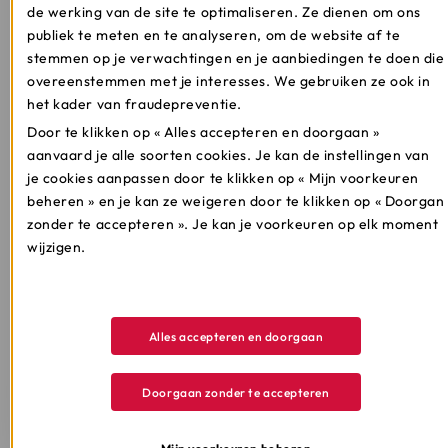
Naam
*
de werking van de site te optimaliseren. Ze dienen om ons
publiek te meten en te analyseren, om de website af te
stemmen op je verwachtingen en je aanbiedingen te doen die
Voornaam
*
overeenstemmen met je interesses. We gebruiken ze ook in
het kader van fraudepreventie.
Geboortedatum
*
Door te klikken op « Alles accepteren en doorgaan »
aanvaard je alle soorten cookies. Je kan de instellingen van
*
Verplicht veld om te weten of je al klant bij ons
je cookies aanpassen door te klikken op « Mijn voorkeuren
bent.
beheren » en je kan ze weigeren door te klikken op « Doorgan
zonder te accepteren ». Je kan je voorkeuren op elk moment
Gelieve aan te geven of dit wel degelijk de
wijzigen.
communicatiemiddelen zijn die Cofidis zou mogen
gebruiken om commerciële aanbiedingen naar je te
sturen.
Meer weten
Alles accepteren en doorgaan
Inschrijven
Doorgaan zonder te accepteren