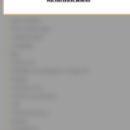
Mijn voorkeuren beheren
Onze kredieten
Onze verzekeringen
Kredietsimulatie
Kredietgids
Blog
Wie zijn we?
Wettelijke vermeldingen en nuttige info
Melding
Contacteer ons
Cofidis en zijn partners
Jobs
Cofidis sponsoring
Sitemap
Cookiebeheer