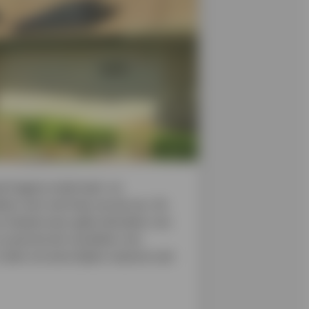
de hogere materiaal- en
ekken met wat hulp van de zon. En
e steeds meer gebruikmaken van
 nu precies de voordelen van
? Laten we eens kijken waarom ook