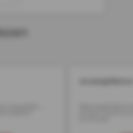
ezen
Je energiefactuur
jn, zonnepanelen ...
Welke simpele kleine 
e installeren?
een groot verschil voo
ze voor je op!