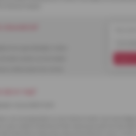
riciteitsnet belast.
is-nieuwsbrief
Nieuwsbri
E-mailadr
lijkse leven gemakkelijker maken
 de brede wereld van het krediet
Registre
 je unieke prijzen kan winnen
 zijn er nog?
pen van je elektriciteit
laatsen van zonnepanelen en een slimme meter een eenmalige
n nieuw elektriciteitstarief dat rekening houdt met de elektric
t zelf verbruikt en die je dus naar je leverancier stuurt, word