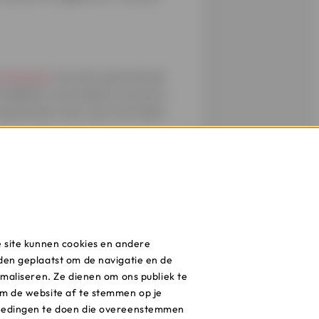
tificaten
toe met quota die de
stallaties verminderd, inwoners
ig duwtje in de rug in het kader
et zonnepanelen stroom
van dit tarief wat te verzachten
t 54,27% in 2023. In 2024 is er
e site kunnen cookies en andere
e in het Frans). Je kan ook
den geplaatst om de navigatie en de
g te berekenen.
imaliseren. Ze dienen om ons publiek te
m de website af te stemmen op je
iedingen te doen die overeenstemmen