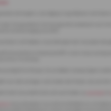
elen
nelen de hoogte in, de stijging is nog altijd een stuk kleiner 
in 5 jaar terugverdiend, met een geschat rendement van 3 t
recente renteverhoging van 2023.
oomtekort zult hebben, en je hebt geen last van prijzen di
eft een positieve invloed op de EPC-score van je woning (en
ij verhuur of verkoop.
woordig 25 tot 30 jaar. En ze hebben weinig of geen onde
t voor alle woningen, ook minder dan 10 jaar oud, een btw-
riciteit om je elektrische auto op te laden, je
zwembad
of
tterij
kan je de pieken in je verbruik afvlakken en vermijd j
en je elektriciteitsfactuur immers niet alleen af van de hoe