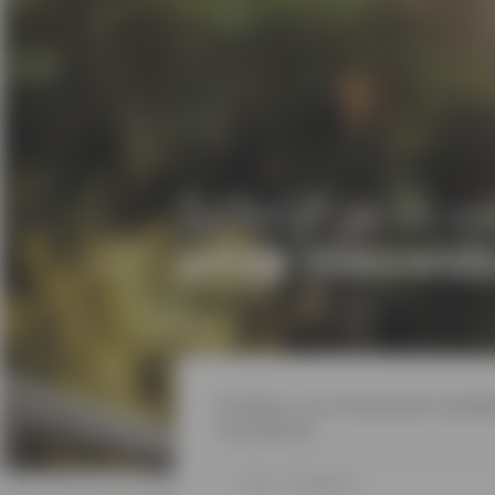
Schrijf je in v
onze nieuwsb
Profiteer van interessante aanbie
nieuwsbrief.