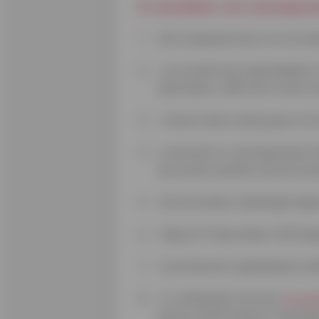
8 voordelen van zonnepan
Ook al ging de prijs van zonnepa
Je investering is gemiddeld 
doet beter, zelfs niet na de 
Je bent zeker dat je geen str
Investeren in zonnepanelen he
dus op de waarde van je huis b
De levensduur bedraagt tegen
Nog tot 31 december 2023 geld
Je produceert goedkopere elekt
In combinatie met een
thuisba
januari 2023 hangt in Vlaander