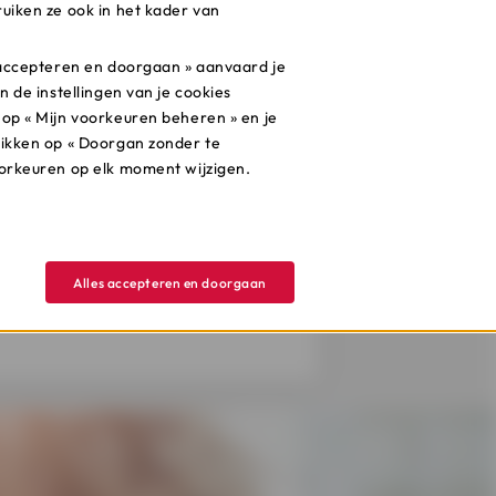
uiken ze ook in het kader van
s dit zeker te overwegen. Zeker
s artikel over de kostprijs,
s accepteren en doorgaan » aanvaard je
n de instellingen van je cookies
 op « Mijn voorkeuren beheren » en je
likken op « Doorgan zonder te
gen van Cofidis.
oorkeuren op elk moment wijzigen.
Alles accepteren en doorgaan