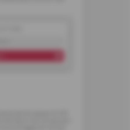
ef Cofidis
es
ren
 premie die kan oplopen tot 750
iteit die je in het net injecteert.
t van jou teruggekocht. De prijs