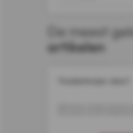
De meest gel
artikelen
Thuisbatterijen: doen?
Zelfverbruik, energie-autonoom zi
hét moment om een thuisbatterij t