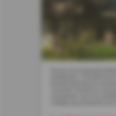
De prijs van zonnepaneelinstalla
arbeidskosten. Toch blijft het ee
het biedt zekerheid voor de toe
'connected' toestellen en onze h
zonnepanelen, wat is hun rentabi
vandaag nog zonnepanelen een s