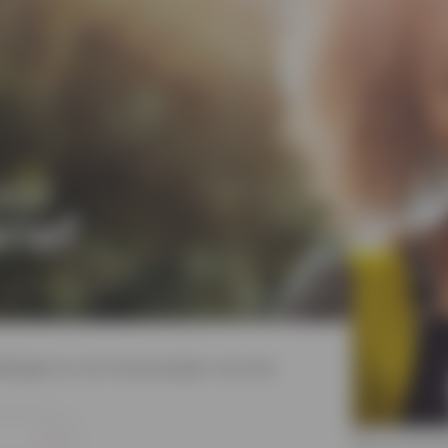
oor
rief
dingen en win mooie prijzen via onze