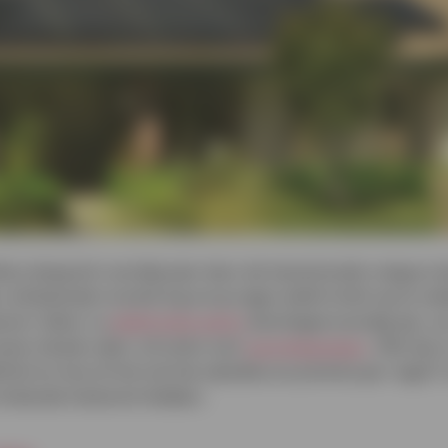
ties steeg het voorbije jaar door de toenemende vraag en 
n uitstekende investering om je eigen elektriciteit op te w
komst. Zeker nu
elektrische auto's
alomtegenwoordig zijn, w
uizen steeds vaker uitrusten met
warmtepompen
. Wat zijn
liteit en hoe zit het met de subsidies en premies per regio
tralende toekomst hebben.