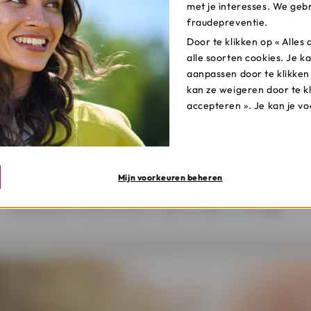
met je interesses. We gebr
iciteit die je zelf opwekt financieel wordt aangemoedigd, i
fraudepreventie.
ters. Wil je er meer over weten, lees dan zeker ook even on
Door te klikken op « Alle
atterijen per regio.
alle soorten cookies. Je ka
aanpassen door te klikken
kan ze weigeren door te k
opgewekte energie met het advies en de financiële oplossin
accepteren ». Je kan je v
Ik wil meer info
Mijn voorkeuren beheren
Gepubliceerd in Februari 2023 -
Delen via: