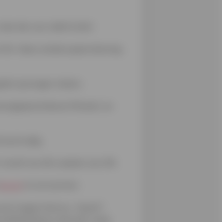
dan die voor elektriciteit.
ot 6%. Geen enkele spaarrekening
e gekke sprongen maken.
ergieprestatiecertificaat), en
rhoud nodig.
tarief van 6% in plaats van 21%.
jacuzzi
te verwarmen.
e een hogere factuur. Vanaf 1
veelheid die je verbruikt, maar