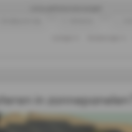
Let op, geld lenen kost ook geld
Opvolging aanvraag
Klantenzone
Cont
Leningen
Verzekeringen
steren
in zonnepanelen