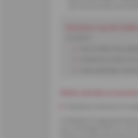
ook van hoe zwaar je het elekt
Schrijf je in op de Cofid
Je vindt er:
Tips en ideeën die je dage
Interessante artikels over
Leuke wedstrijden waarmee
Welke subsidies en premies
Vlaanderen: premies en terugko
In Vlaanderen krijg je bij het p
euro. Sinds begin 2021 is er ook ee
Kortom, de elektriciteit die je nie