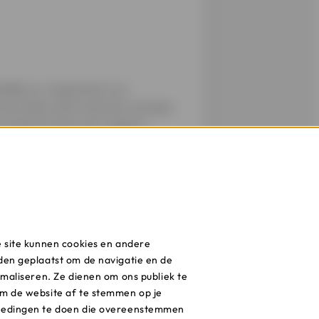
lfde as. Inspecteer hun
 niet zeker bent, laat de verkoper
e staat kunnen een ongeval
ef Cofidis
e site kunnen cookies en andere
es
den geplaatst om de navigatie en de
imaliseren. Ze dienen om ons publiek te
m de website af te stemmen op je
ren
iedingen te doen die overeenstemmen