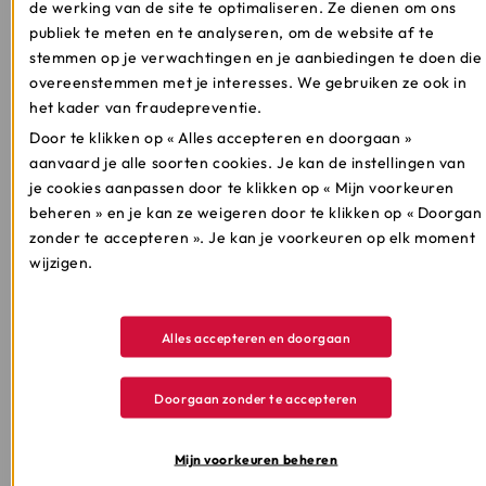
de werking van de site te optimaliseren. Ze dienen om ons
in.
publiek te meten en te analyseren, om de website af te
stemmen op je verwachtingen en je aanbiedingen te doen die
overeenstemmen met je interesses. We gebruiken ze ook in
Vul het aanvraagformulier in
. Je
het kader van fraudepreventie.
ontvangt meteen een
principieel
antwoord
.
Door te klikken op « Alles accepteren en doorgaan »
aanvaard je alle soorten cookies. Je kan de instellingen van
je cookies aanpassen door te klikken op « Mijn voorkeuren
beheren » en je kan ze weigeren door te klikken op « Doorgan
Onderteken je contract
online of
print het uit, vul het in en stuur het
zonder te accepteren ». Je kan je voorkeuren op elk moment
terug via de post.
wijzigen.
We behandelen je persoonlijk
Alles accepteren en doorgaan
dossier
binnen de twee dagen
na
ontvangst. Na definitieve
aanvaarding ontvang je het totale
Doorgaan zonder te accepteren
bedrag meteen** op de rekening
van je keuze.
Mijn voorkeuren beheren