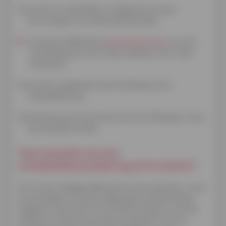
De premie is maandelijks en gebaseerd op een
percentage van je openstaande saldo.
Lening op afbetaling (
persoonlijke lening
van een
vast bedrag met een vaste looptijd en een vaste
rentevoet).
De premie is gebaseerd op het bedrag van je
maandaflossing.
De berekening van de premie kan ook afhangen van je
persoonlijke situatie.
Voorwaarden om een
schuldsaldoverzekering af te sluiten?
Om van de volledige dekking te kunnen genieten, moet
je op de dag van je aanvraag jonger zijn dan 65 jaar,
ongeacht of je werkt of niet. Boven 65 jaar en tot de
leeftijd van 75 kan je je enkel verzekeren voor de