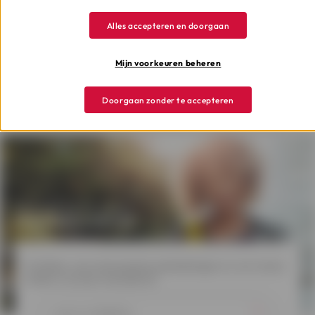
Online simuleren
Alles accepteren en doorgaan
Mijn voorkeuren beheren
Gepubliceerd in Februari 2024 -
Delen via:
Doorgaan zonder te accepteren
Schrijf je in voor
onze nieuwsbrief
Profiteer van interessante aanbiedingen en win mooie
prijzen via onze nieuwsbrief.