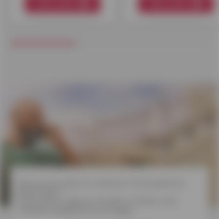
Meer weten
Meer weten
Welk krediet
kiezen?
Wens je een project te realiseren? Wil je jezelf een
plezier doen?
Onverwachte uitgaven? Ontdek in 3 klikken onze
kredieten aangepast aan je budget.