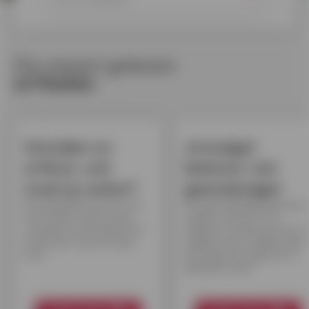
De meest gelezen
artikelen
Schulden en
Je budget
erfenis: wat
beheren: het
moet je weten?
gezinsbudget
Een familielid sterft en jij
Het gezinsbudget beheren
erft? Maar wat met de
is geen sinecure. De
schulden en leningen? Erf
kinderen worden groter e
je die ook? Lees er alles
hebben meer nodig, maar
over.
het inkomen stijgt niet in
dezelfde mate.