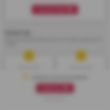
Vind mijn krediet
Enkele tips
Alles wat je altijd al wilde weten over krediet zonder het te
vragen.
Mijn krediet kiezen
Geldreserve kiezen
Schrijf je in op onze nieuwsbrief
Registreren
Kredieten vergelijken
Mijn budget goed beheren
Nee bedankt