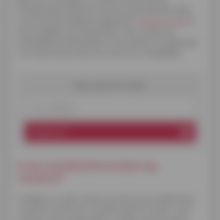
arbeidsongeschiktheid wordt het openstaande saldo
van je lening volledig terugbetaald.
Verlies je je job
of
ben je tijdelijk werkonbekwaam, dan worden de
maandelijkse afbetalingen in jouw plaats terugbetaald
voor de periode zoals in je contract is vastgelegd.
Nieuwsbrief Cofidis
E-mailadres
Registreren
Is een schuldsaldoverzekering
verplicht?
In België is er geen enkele wet die je als kredietnemer
verplicht om dit soort verzekering af te sluiten. Toch