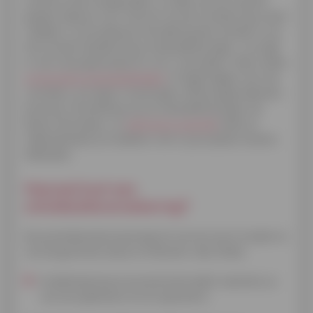
wordt ze sterk aangeraden, en daar zijn een aantal
goede redenen voor. De kost van de verzekering is best
redelijk in verhouding tot de dekking die ze biedt, en je
kan ze laten bijtellen bij je maandaflossingen. Je krijgt
er een hoop gemoedsrust voor in de plaats. Want welke
onvoorziene omstandigheden
of tegenslagen zich ook
voordoen, je krijgt er alvast geen aflossingsproblemen
bovenop. De betaling van je maandaflossingen zal
blijven doorlopen, en
zelfs als je overlijdt
zullen je
nabestaanden je kredieten niet in jouw plaats moeten
afbetalen.
Hoeveel kost een
schuldsaldoverzekering?
De premieberekening hangt af van het soort krediet en
van de garanties die je wil afsluiten. Bij Cofidis:
Kredietopening (consumentenkrediet waardoor je
van een geldreserve kunt genieten).