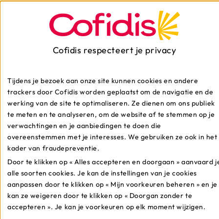
overlijdensdekking. Voor alle details kan je de
infofiches onderaan of ons contacteren per telefoon.
En de medische vragenlijst?
Cofidis respecteert je privacy
Voor bepaalde soorten leningen (grote bedragen of
lange aflossingstermijnen) kan de kredietverstrekker
Tijdens je bezoek aan onze site kunnen cookies en andere
vragen zo'n lijst in te vullen om je risicoprofiel te kunnen
trackers door Cofidis worden geplaatst om de navigatie en de
bepalen en de premies aan te passen aan jouw situatie.
werking van de site te optimaliseren. Ze dienen om ons publiek
Cofidis biedt met zijn Garantie+
te meten en te analyseren, om de website af te stemmen op je
schuldsaldoverzekering verschillende formules aan.
verwachtingen en je aanbiedingen te doen die
Rekening houdend met je profiel stelt Cofidis je de
overeenstemmen met je interesses. We gebruiken ze ook in het
voordeligste formule voor.
kader van fraudepreventie.
Door te klikken op « Alles accepteren en doorgaan » aanvaard j
alle soorten cookies. Je kan de instellingen van je cookies
De Cofidis adviseurs helpen je graag verder en bieden
aanpassen door te klikken op « Mijn voorkeuren beheren » en je
je verschillende verzekeringen en financiële en
kan ze weigeren door te klikken op « Doorgan zonder te
oplossingen op maat van je behoeften.
accepteren ». Je kan je voorkeuren op elk moment wijzigen.