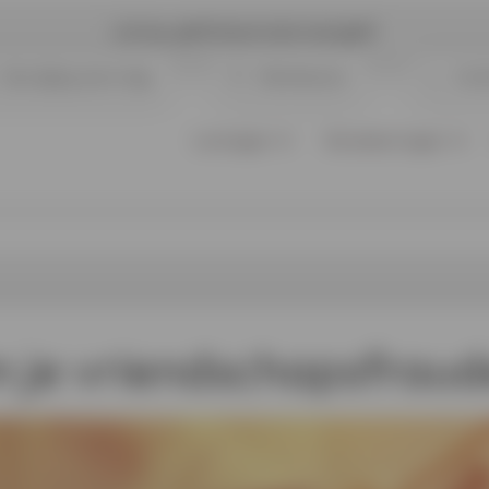
Let op, geld lenen kost ook geld
Opvolging aanvraag
Klantenzone
Cont
Leningen
Verzekeringen
 je
vriendschapsfraud