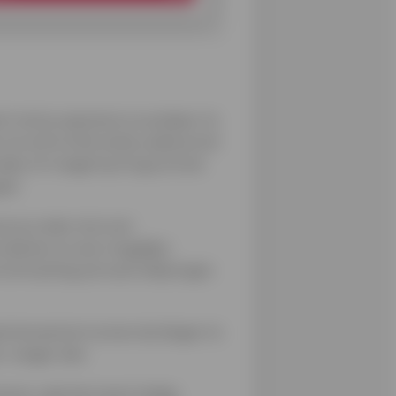
act met je opnemen en probeer te
n om extra informatie zodat je het
en of vraagt hij of zij je al snel
aat.
oon je onder druk zet.
 te denken en een mogelijke
 ontmoeting zal nooit afspringen
ueel iemand en kunnen de dingen te
en, weiger dan.
zinnen vaak de meest zielige