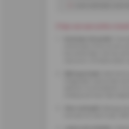
Leuke wedstrijden waarmee
5 tips van een echte vriend
Controleer het profiel
. Contr
achterhalen of het om een echt
kan achterhalen. Een tip: ziet h
naar privé- of intieme zaken,
Blijf op je hoede
. Geef niet t
Integendeel: neem je tijd, ste
oplichter te ontmaskeren. En 
omdat jij wat meer tijd nodig 
Stuur nooit geld
. Zolang je d
mooi zijn om waar te zijn. Zelfs
Laat je niet misleiden
. Oplic