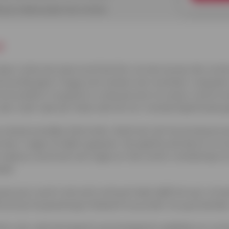
 je unieke prijzen kan winnen
!
oleer online de naam en/of de foto van de mensen die cont
 profiel gaat. Krijg je niet meteen een resultaat, vraag da
et profiel er te goed uit, wil de persoon te snel je vriend word
 dan is dat vaak een teken dat het om vriendschapsfraude g
e snel persoonlijke informatie. Geef ook niet toe als de pers
l meer vragen en blijf in gesprek. Het geeft je de tijd om na
maak je vooral ook niet ongerust. Een echte vriendschap of
hebt.
e persoon nooit in het echt ontmoet hebt, blijft het een virt
 als hij of zij aandringt of belooft om je later terug te betal
hters zijn vaak heel goed in psychologische spelletjes en ver