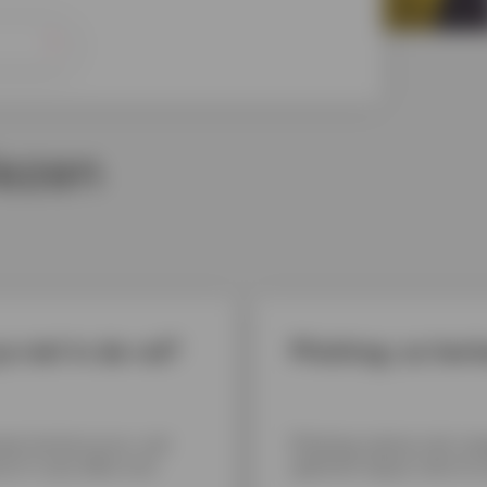
ezen
 niet in de val?
Phishing: zo her
aan herken je ze, wat
Phishing: laat je niet v
ico's? Lees alles over
oplichter bij jou niets te