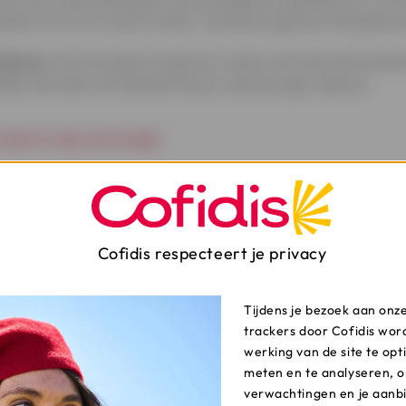
elens om munt uit je te slaan. Ze laten je geloven dat jij de 
ndom je
. Het kan geen kwaad om online met iemand te praten
ielid. Een blik van buitenaf kan je vaak de ogen openen.
och in de val trapt
ar schriftelijk of via screenshot alle info van het profiel dat
 telefoonnummer ... en ook alle berichten, van e-mails tot s
n het onderzoek zeker vooruithelpen.
Cofidis respecteert je privacy
iddellijk contact op met je bank of financiële instelling als
aarten via Card Stop (078 170 170) en via Doc Stop (+32 2 518
geven.
Tijdens je bezoek aan onz
trackers door Cofidis wor
ooral niet dat je de cybercriminelen tot rede kan brengen 
werking van de site te opt
 of Messenger. Ze zullen je alleen maar om meer blijven vra
meten en te analyseren, o
verwachtingen en je aanb