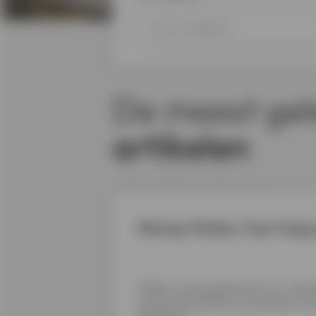
De meest gel
artikelen
Money Mules: hoe trap je
Welke trucjes gebruiken ze, waar
zijn de financiële en juridische ris