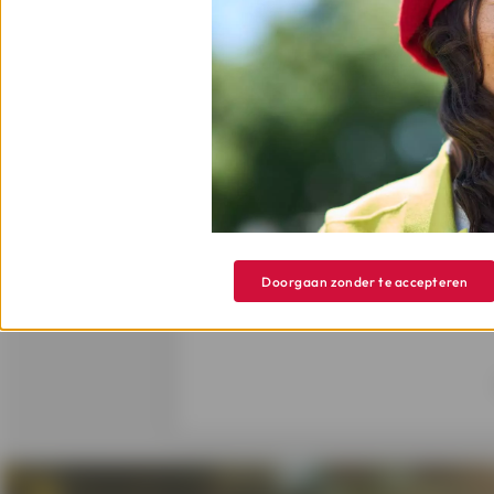
Deel en meld het
. Jouw erva
zoals eerdere getuigenissen 
je vrienden op de sociale net
Waarschuw ook je kinderen
v
Onze Cofidis-consulenten staan al
over kredietfraude? Lees dan zeke
Doorgaan zonder te accepteren