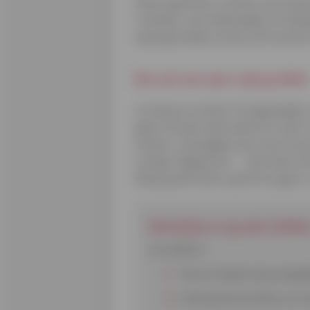
Deze oplichters richten zich mee
vrienden, een afspraakje of simpe
op je gevoelens om je vertrouwen 
De val van een vals profiel
Je nieuwe contact of zogezegde vr
geld. Ze doen dan alsof ze in een
kosten, schoolgeld, een reis om j
worden afgekocht ... Het hele verh
Maak jezelf niets wijs! Dit is geen 
Schrijf je in op de Cofid
Je vindt er:
Tips en ideeën die je dage
Interessante artikels over