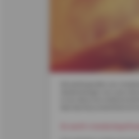
Het aantal gevallen van vriendsc
tijd doorbrengen voor onze sche
ervoor dat je niet verblind word
deze tips kan je alvast blind ver
Zo werkt vriendschapsfra