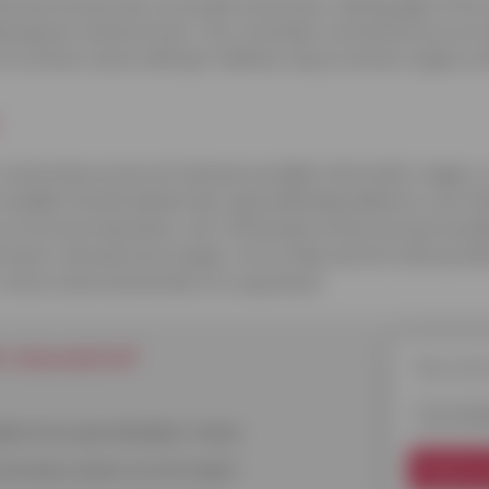
stal op mensen die via sociale netwerken, dating apps of f
lweg een luisterend oor. De criminelen contacteren je verv
te winnen (soms zelfs per telefoon als je nummer ergens onl
iend zal je al snel om heel persoonlijke informatie vragen
 moeilijke situatie beland zijn: gezondheidsproblemen, een f
ou te kunnen bezoeken, een uitstaande schuld, een persoonli
aal is uiteraard een leugen, net zo fake als het online profi
vriend, enkel iemand die uit is op je bezit.
is-nieuwsbrief
Nieuwsbri
E-mailadr
lijkse leven gemakkelijker maken
 de brede wereld van het krediet
Registre