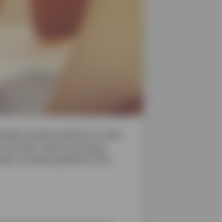
Minder sociale contacten en meer
riminelen. Maar hoe zorg je
ieken van deze oplichters? Op