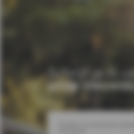
Schrijf je in v
onze nieuwsb
Profiteer van interessante aanbie
nieuwsbrief.