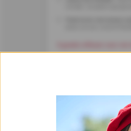
verhalen. Ze spelen op je gevo
Praat erover met mensen ro
advies van een vriend of famil
5 goede reflexen voor wie t
Noteer en bewaar alles
. Bewa
gebruikersnaam, het adres, het
het overduidelijk vals, het ka
Sla meteen alarm
en neem onm
opgelicht. Blokkeer je betaalk
identiteitskaart hebt doorge
Verbreek elk contact
. Denk v
berichten via e-mail, telefoon