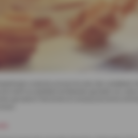
hapsfraude is sinds de coronacrisis meer dan verdubbeld. 
rmen heeft ons duidelijk kwetsbaarder gemaakt voor cyberc
t door gevoelens? Hoe herken én omzeil je de slimme techn
trouwen.
ude