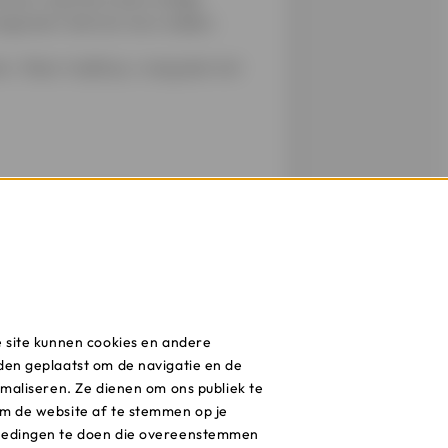
enige bent die hen kan redden.
. Maar twijfel je, vraag dan het
 je misleid heeft. Bewaar de
ms- of appberichtjes. Zelfs al is
 je vermoedt dat je bent
 2123) als je een foto van je
e site kunnen cookies en andere
den geplaatst om de navigatie en de
door te antwoorden op hun
imaliseren. Ze dienen om ons publiek te
gen.
m de website af te stemmen op je
iedingen te doen die overeenstemmen