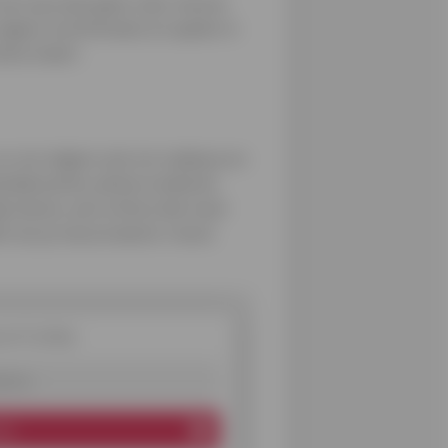
orums op zoek gaan naar nieuwe
olgens rechtstreeks en spelen in
ine staat).
, en vervolgens ook om cadeaus en
amiliekwestie, plotse medische
jk drama, een erfenis die moet
el van je nieuwe beste vriend.
ef Cofidis
es
ren