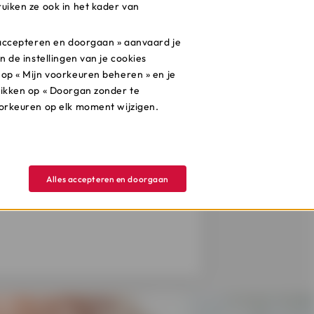
rming - zijn voor anderen. Net
uiken ze ook in het kader van
dpunt.belgie.be
en verwittig ook
s accepteren en doorgaan » aanvaard je
n de instellingen van je cookies
 op « Mijn voorkeuren beheren » en je
likken op « Doorgan zonder te
oorkeuren op elk moment wijzigen.
chermen. Wil je graag meer weten
Alles accepteren en doorgaan