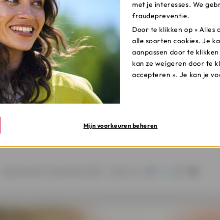
ringen kunnen een belangrijke waarschuwing - en dus besche
met je interesses. We gebr
fraudepreventie.
jou hebben gewaarschuwd. Deel wat je overkomen is via
mel
werken via een privé-bericht.
Door te klikken op « Alle
alle soorten cookies. Je ka
oor deze en andere
gevaren van het internet
.
aanpassen door te klikken
kan ze weigeren door te k
accepteren ». Je kan je v
tijd voor je klaar om je te informeren en je te helpen bes
r onze artikels over “internet en fraude”.
Ontdek onze artikels
Mijn voorkeuren beheren
Gepubliceerd in November 2022 -
Delen via: