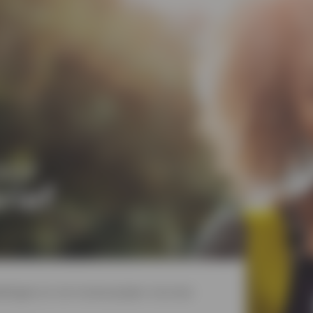
oor
rief
dingen en win mooie prijzen via onze