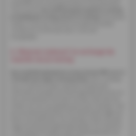
op de EPB-score (energieprestatie en binnenklimaat)
van je woonst,
een certificering die verplicht is wanneer
je vandaag een woning verhuurt of verkoopt
. Een goede
isolatie, en dus een efficiënte energiehuishouding,
vertaalt zich rechtstreeks door in een puik
energielabel.
6. Waarom isoleren? Je verhoogt de
waarde van je woning
Een kwalitatief geïsoleerde woning met een EPB-score A
of B heeft een hogere verkoopwaarde
. Dat is vandaag
al zo, en dat zal morgen nog meer het geval zijn.
Charmante woningen met slecht geïsoleerde muren en
een overvloed aan tocht door het dak, zal je heel wat
minder vlot voor een goede prijs kunnen verkopen. Met
de renovatieverplichting in het achterhoofd, liggen de
latere renovatiekosten voor de koper immers een pak
hoger bij weinig energiezuinige panden. Nu investeren
in PIR, glaswol of andere types isolatiemateriaal voor