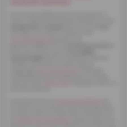
aanspraak op premies
Als extra aanmoediging om je woning nog beter te
isoleren, bieden de verschillende overheden een reeks
energiepremies- of subsidies
aan en kan je dus
steun
aanvragen om je project te realiseren. Met
www.premiezoeker.be
bestaat er een
gebruiksvriendelijke tool om
voor elk type renovatie
de
bomen door het bos te zien wat
de mogelijke
steunmaatregelen
betreft. In Vlaanderen vallen die
subsidies om de kosten te drukken onder de
eengemaakte
Mijn VerbouwPremie
, het Brussels
Hoofdstedelijk Gewest bundelde alles overzichtelijk
onder de noemer
RENOLUTION
. Belangrijk in deze: hou
elke offerte goed bij.
Gecombineerd met een
groene renovatielening
kan
het isoleren van je woning zo sneller opbrengen dan je
zou denken. Zeker als je deze werken combineert met
de
installatie van zonnepanelen
. Nog een manier om te
besparen en niet te hoeven bibberen voor toekomstige