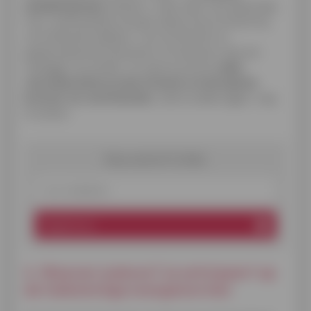
isolatiemateriaal
uitkiezen, is dan zeker een goed idee.
Voor onafhankelijk energie-advies kan je terecht bij
verschillende hulplijnen, van architecten en
gespecialiseerde aannemers tot adviseurs die zich
toeleggen op isolatie. Zo weet je precies
welke
renovatiewerken je moet uitvoeren om de typische
bronnen van warmteverlies
, zoals koudebruggen, weg
te nemen.
Nieuwsbrief Cofidis
E-mailadres
Registreren
4. Waarom isoleren? Je anticipeert op
de toekomstige energienormen