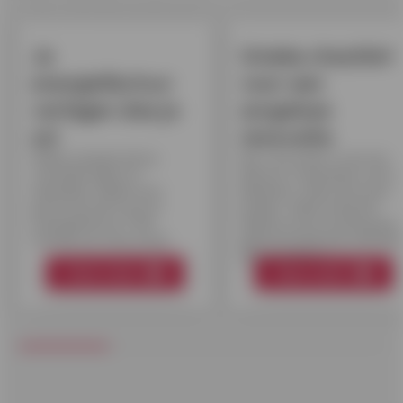
Je
Unieke checklist
energiefactuur
voor een
verlagen doe je
zorgeloze
zo!
renovatie
Welke simpele kleine
Een renovatie is niet iets
veranderingen en
dat je er tussendoor even
aankopen maken een
bijneemt, maar een heus
groot verschil voor je
project. Deze checklist
energiefactuur? We
helpt je om je verbouwing
sommen ze voor je op!
gestructureerd en efficiën
aan te pakken.
Meer weten
Meer weten