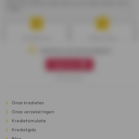
Alles wat je altijd al wilde weten over krediet zonder het te
vragen.
Mijn krediet kiezen
Geldreserve kiezen
Schrijf je in op onze nieuwsbrief
Registreren
Kredieten vergelijken
Mijn budget goed beheren
Nee bedankt
Onze kredieten
Onze verzekeringen
Kredietsimulatie
Kredietgids
Blog