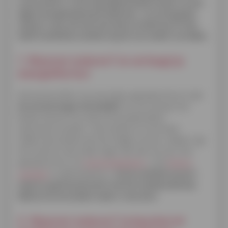
wooncomfort, is het nog altijd de beste manier om een
lagere energierekening te bekomen. Je woning goed
isoleren is dus echt een duurzame investering. En dan
heeft kwalitatieve isolatie nog tal van andere voordelen.
1. Waarom isoleren? Je verlaagt je
energiefactuur
Het eerste effect van een beter geïsoleerd huis is dat
de warmte langer binnenblijft
. En niet zomaar een
beetje. Bij een huis waarvan de dakisolatie,
(spouw)muurisolatie, vloerisolatie en eventueel
zoldervloerisolatie aan de huidige normen voldoet, ligt
het verbruik vele malen lager dan dat van een niet-
geïsoleerd huis. En
energie besparen
, is de
factuur
verlagen
en geld besparen.
Als de ventilatie op punt
staat en goed samenwerkt met het isolatiemateriaal,
blijft je huis bovendien koeler in de zomer
.
2. Waarom isoleren? Je beschermt