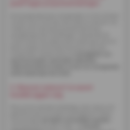
jezelf tegen prijsschommelingen
De (energie)rekening is snel gemaakt, en toch verliezen
we haar soms uit het oog. Hoe minder je verbruikt, hoe
minder je het voelt aan je portemonnee als de
energieprijzen door het dak gaan. Hoe duurder de
stroom wordt, hoe sneller je de investering in extra of
betere isolatie van het dak, de muren en de vloer
terugverdient. Op die manier zijn
de budgetten voor
spouwmuurisolatie, vloerisolatie, dakisolatie,
zoldervloerisolatie of andere vormen van woningisolatie
eerder besparingen dan kosten
.
3. Waarom isoleren? Je neemt
koudebruggen weg
Mik je op een optimale isolatielaag, maar weet je niet
goed hoe je aan zo’n project moet beginnen? Samen
met een expert
een logisch renovatieplan opmaken
–
van kruipruimte tot vloer of dak – en
het juiste