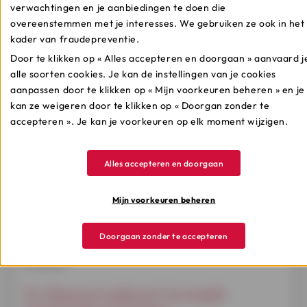
glas of driedubbel glas
, zorgt een adequate thermische
verwachtingen en je aanbiedingen te doen die
isolatie met PIR, glaswol, rotswol, EPS, … tevens voor
overeenstemmen met je interesses. We gebruiken ze ook in het
een uitstekende geluidsisolatie
. Woon je in een
kader van fraudepreventie.
lawaaierige omgeving, bijvoorbeeld in de buurt van een
Door te klikken op « Alles accepteren en doorgaan » aanvaard j
station, luchthaven of drukke weg, dan zal je toch
alle soorten cookies. Je kan de instellingen van je cookies
kunnen genieten van de stilte.
aanpassen door te klikken op « Mijn voorkeuren beheren » en je
kan ze weigeren door te klikken op « Doorgan zonder te
11. Waarom isoleren? Je verjongt je huis
accepteren ». Je kan je voorkeuren op elk moment wijzigen.
Geen kou in de winter of hitte in de zomer, maar ook
een mooiere woonst.
Isolatiewerken zijn vaak dé
Alles accepteren en doorgaan
gelegenheid om je interieur op te frissen
, kabels of
afvoeren weg te werken of je huis een nieuwe look te
Mijn voorkeuren beheren
geven. Nieuw metselwerk, een mooie dakbedekking,
een moderne gevelbekleding, een gevelpleister ...
Kortom, het uitgelezen moment om je huis een tweede
Doorgaan zonder te accepteren
jeugd (en
direct een hogere financiële waarde) te
schenken
.
12. Waarom isoleren? Je maakt