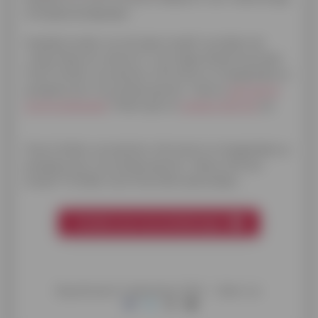
energieprijsstijgingen.
Hopelijk konden we met deze twaalf voordelen de
vraag ‘Waarom isoleren?’ overtuigend beantwoorden.
Onze Cofidis-consulenten informeren en begeleiden je
graag bij al je renovatieprojecten. Zoek je
een lening
om te verbouwen
? Neem gerust
contact met ons
op.
Onze Cofidis-consulenten informeren en begeleiden je
graag bij al je renovatieprojecten. Heb je zelf een
project? Ontdek onze financiële oplossingen.
Ontdek onze renovatieleningen
Gepubliceerd in September 2024 -
Delen via: