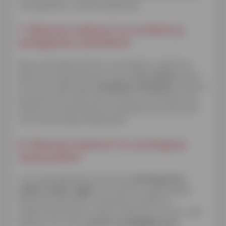
woningisolatie, is dus de boodschap.
7. Waarom isoleren? Je verkleint je
ecologische voetafdruk
Door je energieverbruik te verminderen, daalt niet
alleen je energierekening. Ook je
CO
-uitstoot
neemt
2
fors af, en bijgevolg je
ecologische voetafdruk
. Naast je
portemonnee, zullen ook het milieu, het klimaat en je
kinderen en kleinkinderen je dankbaar zijn als je kiest
voor een grondig isolatieproject.
8. Waarom isoleren? Je verhoogt je
wooncomfort
In een goed geïsoleerd huis kan je
de temperatuur
sneller en beter regelen
. De warmte is gelijkmatiger
dankzij de dakisolatie, (spouw)muurisolatie en
(zolder)vloerisolatie, zonder koudezones of tocht. Dat
betekent een waar
comfort in je dagelijks leven
.