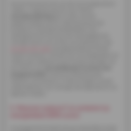
Aan de minimumnormen op vlak van energieverbruik
voldoen, is logischerwijs een must. Met de
renovatieverplichting
ligt er echter ook een
langetermijnpad vast ter ondersteuning van de
Europese en nationale klimaatambities. Kort
samengevat komt het erop neer dat aangekochte
woningen binnen een termijn van enkele jaren naar
een beter EPC-label
(energieprestatiecertificaat)
moeten evolueren. Hoe dan ook is het aangewezen om
meteen zeer ambitieus te zijn en bij het opvragen van
een offerte voor
een isolatieproject te streven naar
energieneutraliteit
. Zo ben je voorbereid op de
toekomst, ook wanneer er straks strengere normen
zouden bijkomen voor woningen die lange tijd niet van
eigenaar wisselen.
5. Waarom isoleren? Je verbetert je
energielabel (EPB-score)
Je energieverbruik heeft ook een aanzienlijke invloed