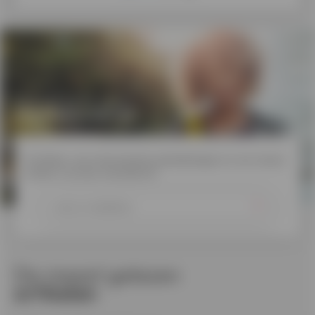
Schrijf je in voor
onze nieuwsbrief
Profiteer van interessante aanbiedingen en win mooie
prijzen via onze nieuwsbrief.
De meest gelezen
artikelen