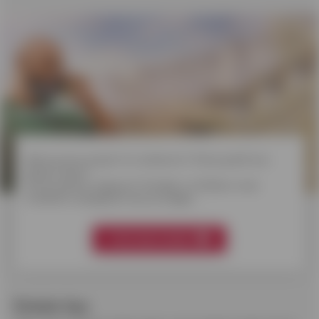
Welk krediet
kiezen?
Wens je een project te realiseren? Wil je jezelf een
plezier doen?
Onverwachte uitgaven? Ontdek in 3 klikken onze
kredieten aangepast aan je budget.
Vind mijn krediet
Enkele tips