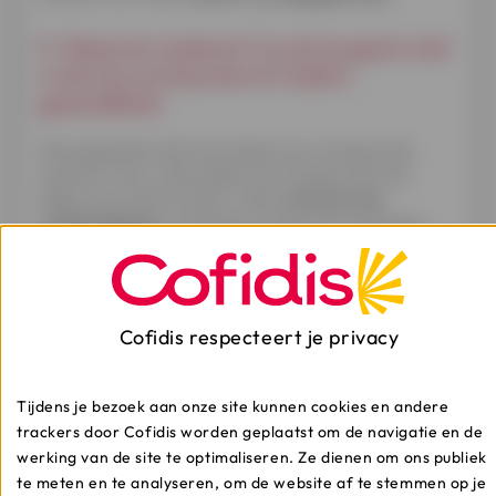
9. Waarom isoleren? Je zet je gezin niet
in de kou en beschermt ieders
gezondheid
Woningisolatie heeft niet alleen een invloed op de
warmte in huis, zowel tijdens een koude winter als
tijdens een warme zomer, maar
voorkomt ook
vochtproblemen
, eventuele vorming van schimmels ...
De binnenlucht in een goed geïsoleerde woning is veel
gezonder
, waardoor het risico op bepaalde
aandoeningen van de luchtwegen als sneeuw voor de
zon verdwijnt. Zo
bescherm je je gezondheid en die van
Cofidis respecteert je privacy
je gezin
.
10. Waarom isoleren? Je vermindert
Tijdens je bezoek aan onze site kunnen cookies en andere
geluidsoverlast
trackers door Cofidis worden geplaatst om de navigatie en de
werking van de site te optimaliseren. Ze dienen om ons publiek
In combinatie met aanvullende maatregelen als
dubbel
te meten en te analyseren, om de website af te stemmen op je