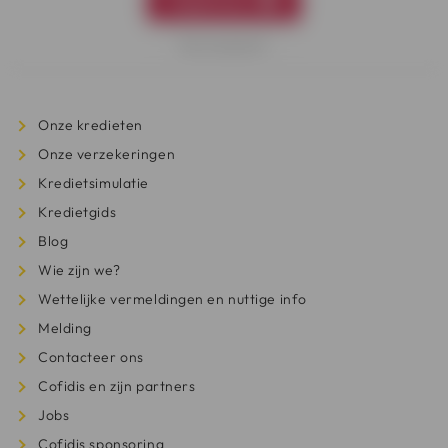
Registreren
Kredieten vergelijken
Mijn budget goed beheren
Nee bedankt
Onze kredieten
Onze verzekeringen
Kredietsimulatie
Kredietgids
Blog
Wie zijn we?
Wettelijke vermeldingen en nuttige info
Melding
Contacteer ons
Cofidis en zijn partners
Jobs
Cofidis sponsoring