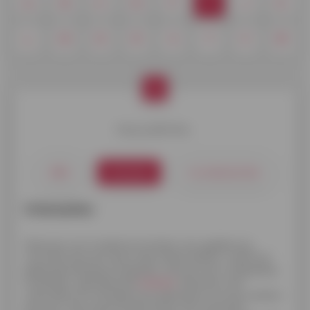
A
B
C
D
F
I
J
K
L
M
O
R
S
T
V
W
I
Kies je definitie.
IBAN
Interesten
Invorderbaarheid
Interesten
Wanneer een kredietverstrekker een geldlening
verstrekt aan een lener dient deze laatste, naast het
geleende bedrag of kapitaal, ook een een vergoeding
te betalen, genaamd de
interest
. Wanneer een
natuurlijke of rechtspersoon geld leent van een andere
persoon, dan koopt hij die lening. De interesten