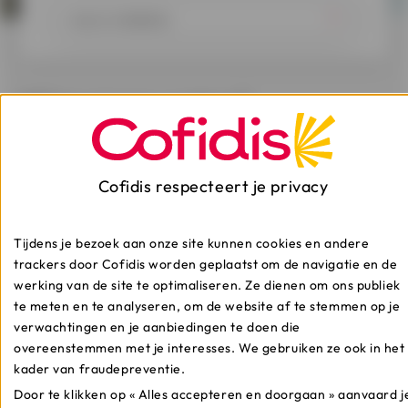
Wil je meer weten?
Ontdek onze artikelen.
Cofidis respecteert je privacy
Hoe verloopt mijn
Tijdens je bezoek aan onze site kunnen cookies en andere
kredietaanvraag?
trackers door Cofidis worden geplaatst om de navigatie en de
werking van de site te optimaliseren. Ze dienen om ons publiek
Wanneer je een aanvraag indient, ontvang je
te meten en te analyseren, om de website af te stemmen op je
onmiddellijk een principieel antwoord. Van zodra je alle
verwachtingen en je aanbiedingen te doen die
bewijsstukken hebt ingediend, ontvang je een definitief
overeenstemmen met je interesses. We gebruiken ze ook in het
antwoord. Ontdek het volledige verloop hier.
kader van fraudepreventie.
Door te klikken op « Alles accepteren en doorgaan » aanvaard j