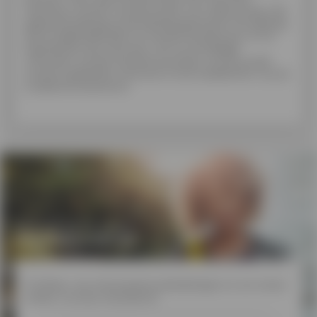
stemmen overeen met de kosten voor deze lening. Het
geleende bedrag wordt kapitaal genoemd. Het bedrag
dat terugbetaald dient te worden bestaat dus uit het
kapitaal plus de interesten. De verschuldigde
interesten worden berekend op basis van de op dat
moment geldende rentevoet en de modaliteiten van de
kredietovereenkomst.
Schrijf je in voor
onze nieuwsbrief
Profiteer van interessante aanbiedingen en win mooie
prijzen via onze nieuwsbrief.