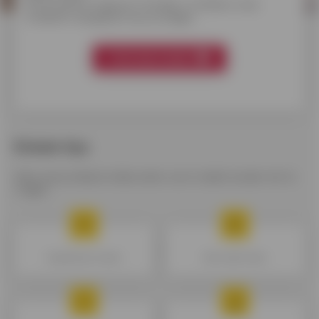
Onverwachte uitgaven? Ontdek in 3 klikken onze
kredieten aangepast aan je budget.
Vind mijn krediet
Enkele tips
Alles wat je altijd al wilde weten over krediet zonder het te
vragen.
De geldreserve kiezen
Mijn krediet kiezen