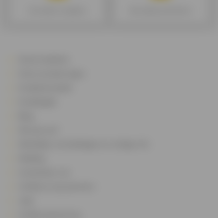
De kredieten vergelijken
Mijn budget goed beheren
Onze kredieten
Onze verzekeringen
Kredietsimulatie
Kredietgids
Blog
Wie zijn we?
Wettelijke vermeldingen en nuttige info
Melding
Contacteer ons
Cofidis en zijn partners
Jobs
Cofidis sponsoring