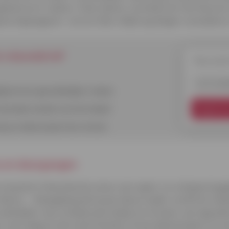
el kunt creëren. Klein advies: overdrijf niet met kleuren 
oed uitgangspunt. Je kunt later altijd nog dingen verandere
is-nieuwsbrief
Nieuwsbri
E-mailadr
lijkse leven gemakkelijker maken
 de brede wereld van het krediet
Registre
 je unieke prijzen kan winnen
s en doorgangen
meestal in thematische zones: een speel- en ontspanningspl
ieren … Naargelang de keuzes die je maakt, wordt het makk
 aankleden: een schaduwrijk hoekje om te lezen, een ligweid
r, een haag om de wind te breken of een bloemenperk om e