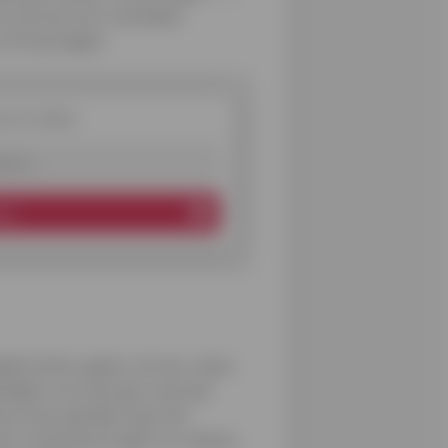
en let op voor overdaad.
n of toevoegen.
ef Cofidis
es
ren
ekruimte, gazon, terras, vijver,
elijker om zone per zone de
e en een pad dat naar het
en romantisch kader te creëren