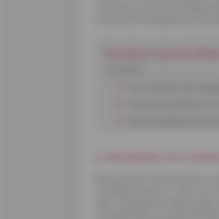
waarmee je een samenhangend gehe
Eenvoud en luchtigheid zijn een g
Schrijf je in op de Cofid
Je vindt er:
Tips en ideeën die je dage
Interessante artikels over
Leuke wedstrijden waarmee
4. Het plannen van ruimte
Bij onze buitenruimtes denken we 
zwembad, moestuin, ruimte voor d
sfeer te bepalen en alles te gaan
zwembad leidt, een plantenborde