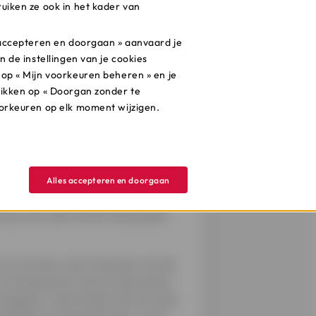
uiken ze ook in het kader van
s accepteren en doorgaan » aanvaard je
n de instellingen van je cookies
oop of regenwatertank … er zijn
 op « Mijn voorkeuren beheren » en je
ructuur aan te brengen met
likken op « Doorgan zonder te
dan planten van dezelfde soort
oorkeuren op elk moment wijzigen.
eken (bijvoorbeeld grassen die
Alles accepteren en doorgaan
a op voor alle werken die je gaat
 te vormen, dus is het een van de
n het bouwen van je tuinhuis kan
ngrijk is, aarzel dan niet om hulp