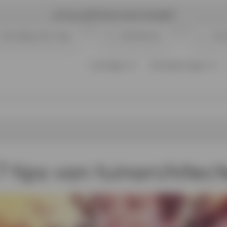
Let op, geld lenen kost ook geld
Opvolging aanvraag
Klantenzone
Cont
Leningen
Verzekeringen
7 tips van tuinarchitec