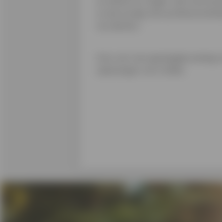
en advies te vragen. Een harmonie
zo eenvoudig. Een professional bie
zou denken.
Kies voor een geslaagde aanleg va
oplossingen van Cofidis.