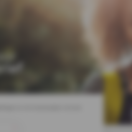
oor
rief
dingen en win mooie prijzen via onze