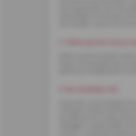
Het eerste wat je moet doen? Je k
toch maak je beter eerst een duide
afscheidingen of eventuele constr
aan te duiden, want je wil toch o
2. Welke planten laat je s
Noteer op dat mooie plan meteen w
Noteer ook de bloeiperiode van all
geeft je een duidelijk beeld van de
3. Een duidelijke stijl
Hou je meer van een Engelse tuin, 
richtingen uit dat je maar beter de
de indeling ervan, en bij je woni
aanleggen, is nogal moeilijk! In ee
voorkeur. Je selecteert planten, 