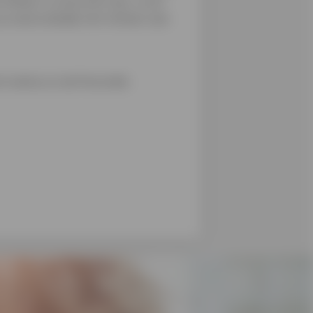
lkaar in evenwicht zijn, is niet
je waarschijnlijk niet meteen aan
t advies en de financiële