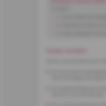
Schrijf je in op de Cofid
Je vindt er:
Tips en ideeën die je dage
Interessante artikels over
Leuke wedstrijden waarmee
Gouden voordelen
Kaarten zoals de Mastercard® Gol
Een reisverzekering die bepaal
heeft of je bagage niet tijdig 
Een hospitalisatiegarantie die 
ziekenhuis moet doorbrengen.
Een verzekering die kosten de