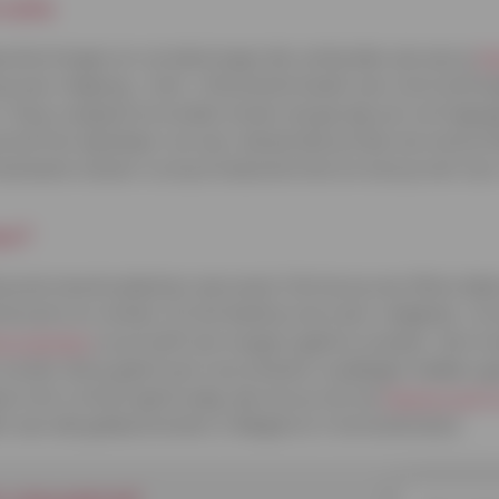
rvatie
beschermingen en verzekeringen die verbonden zijn aan je
Ma
 je een vliegtuig-, trein- of busticket boekt, een overnachtin
. Als je vergoed wil worden kosten als gevolg van vertraging
 met het openbaar vervoer, betaal dan je hele reis met je G
 de beste manier is om je te beschermen en kom je niet voor
en?
op de meeste plaatsen aanvaard. Dat kan je een flinke tijds
taurants en winkels. En het biedt je ook meer veiligheid. Je
oos betalen
en je hoeft ook nergens geld te wisselen. Een k
onder dat je geld moet voorschieten (wij Belgen hebben ge
je toch contant geld nodig, dan kan je met de
Mastercard® b
n aan alle geldautomaten in België en in het buitenland.