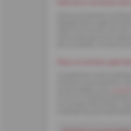
Gebruik ze van bij de rese
Wil je kunnen genieten van alle 
belangrijk dat je ze gebruikt zodra
saldo) of een huurauto reserveert
kosten als gevolg van een ongeval
alle voorwaarden. Zo weet je wat
Waar en wanneer gebruik
Je kredietkaart wordt wereldwijd 
luchthavens, benzinestations, res
op zak te hebben, je kan
contactl
om een huurwaarborg te betalen z
tot sommige andere landen). Heb 
kredietopening, gratis geld afhale