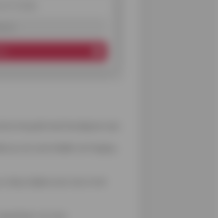
ef Cofidis
es
ren
herming die heel handig kan zijn:
ien je vervoermiddel vertraging
die je tijdens een reis in het
t openbaar vervoer.