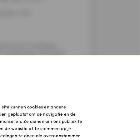
edkoper vindt.
ze functie is vandaag al
-Charleroi) en in de wereld.
rijs per persoon en per vlucht.
d. Om veiligheidsredenen is het
e site kunnen cookies en andere
s ruim voor je vertrek bij je
den geplaatst om de navigatie en de
ë gemakkelijk een auto of andere
imaliseren. Ze dienen om ons publiek te
m de website af te stemmen op je
iedingen te doen die overeenstemmen