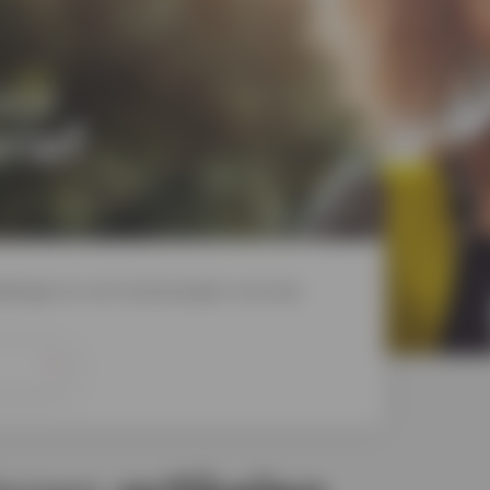
oor
rief
dingen en win mooie prijzen via onze