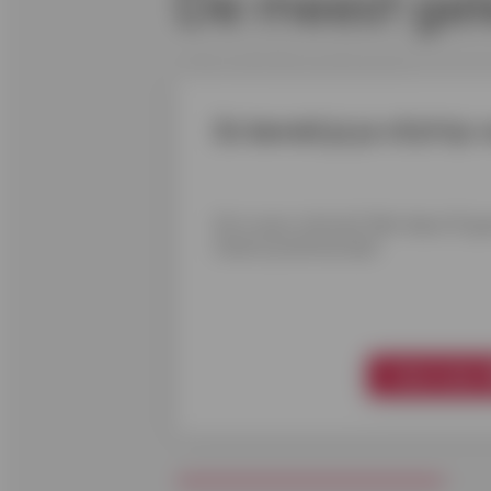
De meest ge
Zo bereid je je citytrip 
Zin in een citytrip? Met deze 10 g
stad in je binnenzak!
Meer weten