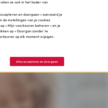
uiken ze ook in het kader van
en. Wil je meer weten over de
s accepteren en doorgaan » aanvaard je
n de instellingen van je cookies
 op « Mijn voorkeuren beheren » en je
likken op « Doorgan zonder te
oorkeuren op elk moment wijzigen.
Alles accepteren en doorgaan