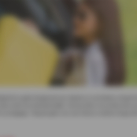
iligheid en gebruiksgemak een ideale en onmisbare reispar
dan enkel een betaalmiddel. Ze bevatten innovaties die eve
n je bagage. Volg de gids voor een kleine rondreis langs a