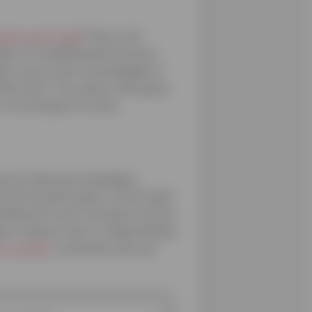
stercard® Gold
? Dan is het
gen of verblijf betaalt (borg en
en van je vlucht of je bagage of
old-kaart. Ons advies: lees goed
 verrassingen te staan.
winst opleveren bij péages,
 hoeft tenslotte geen contant geld
redietkaart komt ook goed van pas
en cheques meer in tegenstelling
y Cofidis
, verbonden aan een