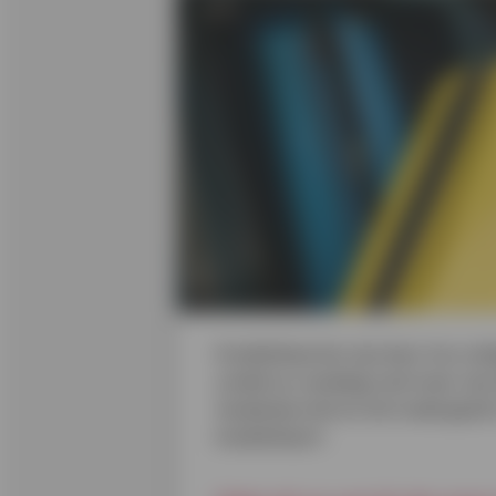
Kredietkaarten zijn door hun ve
omdat ze vandaag veel meer zijn 
tandenborstel en het ondergoed i
kredietkaart.