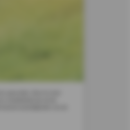
tner geworden. Eens te meer
n noodzakelijk zijn als de
lle bezienswaardigheden van de