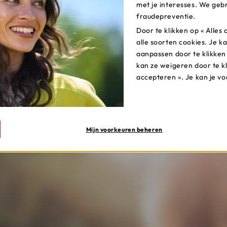
met je interesses. We gebr
 dag voor je klaar om je goed te informeren en te begeleid
fraudepreventie.
rd en Mastercard Gold by Cofidis?
Door te klikken op « Alle
alle soorten cookies. Je ka
Ontdek de kredietkaarten
aanpassen door te klikken
kan ze weigeren door te k
accepteren ». Je kan je v
Gepubliceerd in December 2023 -
Delen via:
Mijn voorkeuren beheren