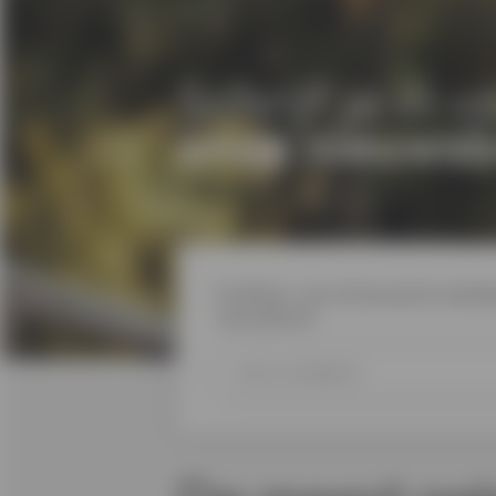
Schrijf je in v
onze nieuwsb
Profiteer van interessante aanbie
nieuwsbrief.