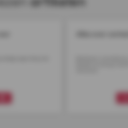
lezen
artikelen
voor
Alles over conta
eweldige apps heb je de
Bankkaart, smartphone,
betalen zit stevig in de li
antwoord.
Me