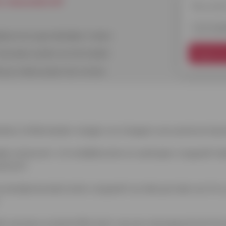
is-nieuwsbrief
Nieuwsbri
E-mailadr
lijkse leven gemakkelijker maken
 de brede wereld van het krediet
Registre
 je unieke prijzen kan winnen
d by Cofidis bieden reizigers en shoppers een premium besc
de restaurant- of verblijfskosten en aankopen vergoedt ind
aankomt.
je de bijkomende kosten vergoedt van elke periode van 24 uur 
kt wanneer je slachtoffer bent van een reisongeval met he