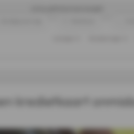
Let op, geld lenen kost ook geld
Opvolging aanvraag
Klantenzone
Cont
Leningen
Verzekeringen
en kredietkaart
onmisb