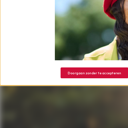
Onze Cofidis-adviseurs staan elke
mogelijkheden van onze Masterca
Doorgaan zonder te accepteren