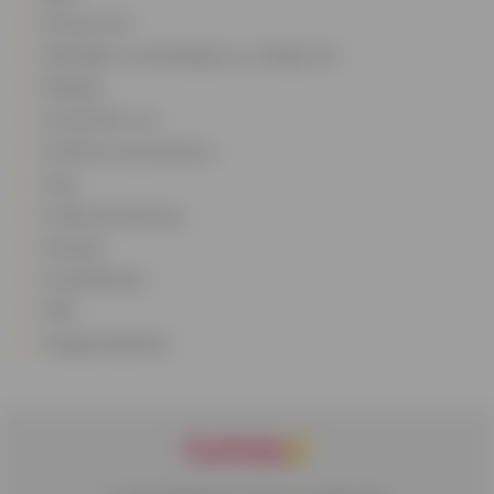
Wie zijn we?
Wettelijke vermeldingen en nuttige info
Melding
Contacteer ons
Cofidis en zijn partners
Jobs
Cofidis sponsoring
Sitemap
Cookiebeheer
FAQ
Toegankelijkheid