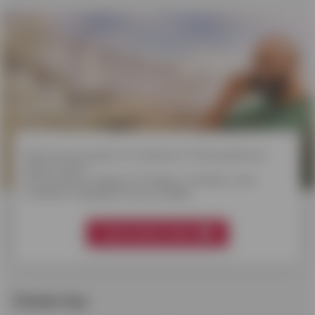
Welk krediet
kiezen?
Wens je een project te realiseren? Wil je jezelf een
plezier doen?
Onverwachte uitgaven? Ontdek in 3 klikken onze
kredieten aangepast aan je budget.
Mijn krediet vinden
Enkele tips