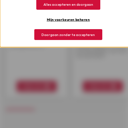
Wat is de
Kredietkaart
Alles accepteren en doorgaan
nulstelling?
kwijt?
Mijn voorkeuren beheren
Nul verstand van de
Ben je je kaart verloren of
Doorgaan zonder te accepteren
nulstelling? Hoe werkt het,
werd ze gestolen? Bel
en wat is de termijn voor
meteen naar CardStop o
jouw geldreserve?
ze laten blokkeren. Ze zijn
24/7 bereikbaar, ook vanui
het buitenland.
Meer info
Meer info