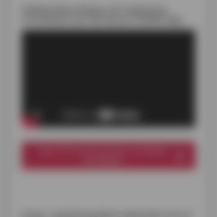
Mobiele Bevestiging, de toepassing
ontwikkeld voor de nieuwe Cofidis-app
Meer info over de activatie van Mobiele
Bevestiging
®
itsme
, de betrouwbare oplossing voor je