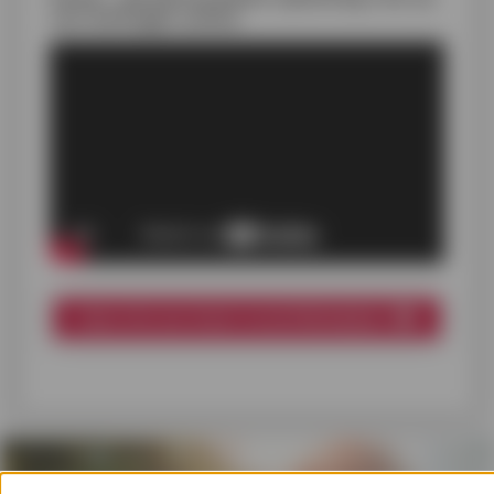
verrichtingen online
Meer info over itsme® en de FAQ bekijken