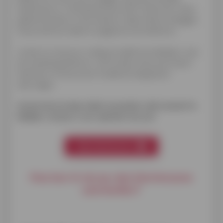
klantenzone. In de klantenzone zelf vind je een reeks
geïllustreerde en informatieve video’s die je uitleggen
hoe je zelf je krediet en gegevens kan beheren.
Je leert er hoe je er veilig je krediet kan bekijken, hoe
de nulstelling beheren, wat te doen als je jouw kaart
kwijt bent of hoe je een kredietverhoging kan
aanvragen.
Aarzel niet om deze video's op eender welk moment te
bekijken. Ze zijn er voor speciaal voor jou!
Mijn klantenzone
Hoe kan ik mij op mijn klantenzone
aanmelden?