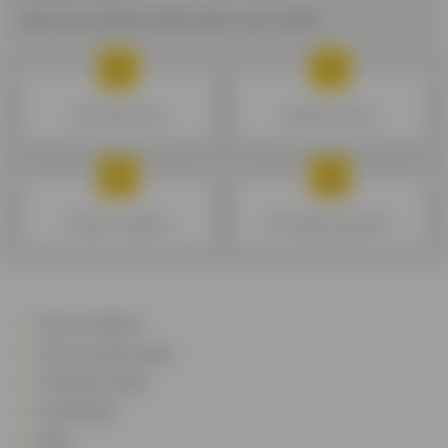
Alles wat je altijd al wilde weten over krediet.
Mijn krediet kiezen
Geldreserve kiezen
Kredieten vergelijken
Mijn budget goed beheren
Onze kredieten
Onze verzekeringen
Kredietsimulatie
Kredietgids
Blog