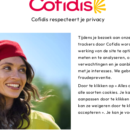
Cofidis respecteert je privacy
iedingen en win mooie prijzen via onze
Tijdens je bezoek aan onz
trackers door Cofidis wor
werking van de site te opt
meten en te analyseren, o
verwachtingen en je aanb
met je interesses. We gebr
e
fraudepreventie.
Door te klikken op « Alle
alle soorten cookies. Je ka
aanpassen door te klikken
kan ze weigeren door te k
accepteren ». Je kan je v
24/7
Cofidis-app