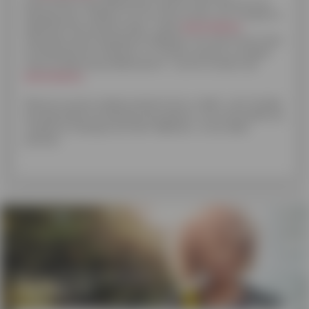
autorisation de prélèvement que le client donne à sa
banque pour réaliser en son nom et pour son compte le
paiement de sommes dues. Cette
domiciliation
nécessite que la banque du débiteur (le client) fournisse
à la banque du créancier un numéro propre à chaque
mise en place de prélèvement : c'est le numéro de
domiciliation
.
Dans le cas du remboursement d'un crédit, c'est Cofidis
qui demande à la banque de prélever une mensualité du
compte en banque du client débiteur, à une date
précise.
Actus et bons plans
c'est par ici