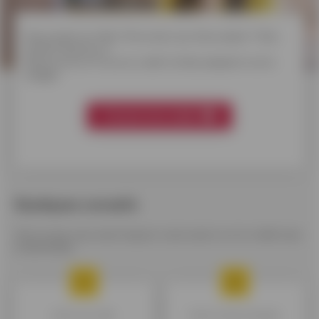
Des projets en tête ? Envie de vous faire plaisir ? Des
achats imprévus ?
Découvrez en 3 clics le crédit Cofidis adapté à votre
budget.
Trouver mon crédit
Quelques conseils
Tout ce que vous avez toujours voulu savoir sur le crédit sans
le demander
Choisir mon crédit
Choisir la réserve d'argent