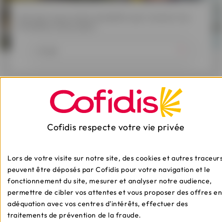
Inscrivez-vous à notre newsletter pour recevoir nos
actualités et bons plans.
En savoir plus ?
Découvrez nos articles
Cofidis respecte votre vie privée
Lors de votre visite sur notre site, des cookies et autres traceur
Comment se déroule ma demande
peuvent être déposés par Cofidis pour votre navigation et le
de crédit ?
fonctionnement du site, mesurer et analyser notre audience,
permettre de cibler vos attentes et vous proposer des offres e
adéquation avec vos centres d'intérêts, effectuer des
Chaque demande de crédit est attentivement
examinée, afin d’éviter les défauts de paiement et les
traitements de prévention de la fraude.