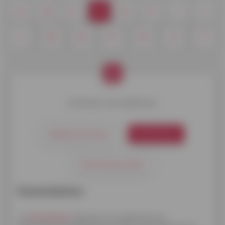
A
B
C
D
E
F
I
J
L
M
N
P
R
S
T
D
Choisissez votre définition
Déchéance du terme
Domiciliation
Droit de renonciation
Domiciliation
La
domiciliation
bancaire correspond à une