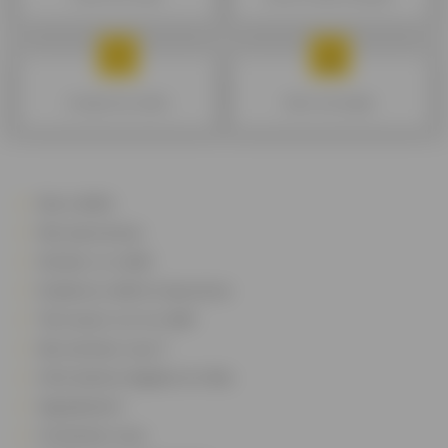
Comparer les crédits
Gérer mon budget
Nos crédits
Nos assurances
Simuler un crédit
Guide du crédit et assurance
Tout savoir sur le crédit
Qui sommes-nous ?
Informations légales et utiles
Signalement
Contactez-nous