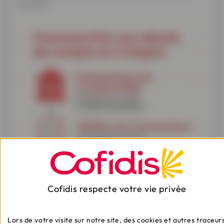
appliqués.
Cofidis respecte votre vie privée
Lors de votre visite sur notre site, des cookies et autres traceur