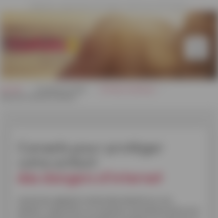
Attention, emprunter de l'argent coûte aussi de l'argent
MENU
Vous êtes ici:
Accueil
Conseils et infos
Articles pratiques
Sécurité internet enfants
Conseils pour protéger
votre enfant
des dangers d‘internet
Les écrans agissent comme des aimants sur nos
enfants. Aujourd'hui, en moyenne, les enfants entre 6 et