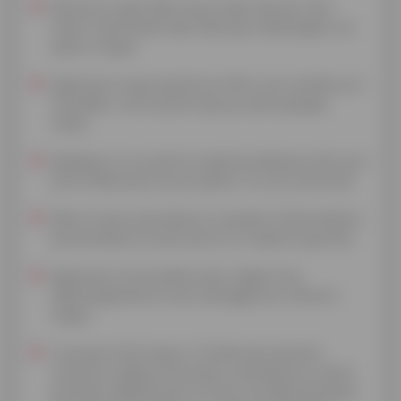
Montrez-lui des fake news et des sites de "fact
check" (vérification des faits) pour développer son
esprit critique.
Apprenez-lui que quand une offre une invitation est
trop belle, c'est souvent que ça cache quelque
chose.
Expliquez-lui ce qu'est le cyberharcèlement afin qu'il
ait le réflexe de vous en parler s'il y est confronté.
Dites-lui de ne pas donner ou poster d'informations
personnelles le concernant sur n'importe quel site.
Apprenez-lui la prudence par rapport aux
téléchargements et aux messages les invitant à
cliquer.
L'occasion fait la leçon. Profitez de moments
comme le cadeau du premier smartphone ou de la
première tablette pour lui faire une démonstration