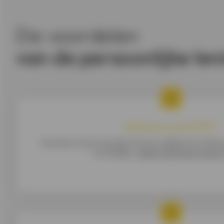
De voordelen
van de persoonlijke len
Geld lenen vanaf 7,99%*
Simuleer je persoonlijke lening vrijblijvend onlin
voordelige,
vaste rentevoet vanaf 