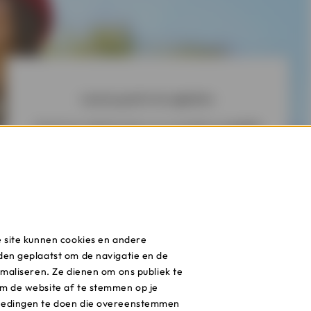
Laat je gratis terugbellen
Geef een tijdstip door en we bellen je
gratis
terug om al je vragen over het aanvragen van
een persoonlijke lening te beantwoorden.
e site kunnen cookies en andere
den geplaatst om de navigatie en de
imaliseren. Ze dienen om ons publiek te
m de website af te stemmen op je
Een afspraak maken
iedingen te doen die overeenstemmen