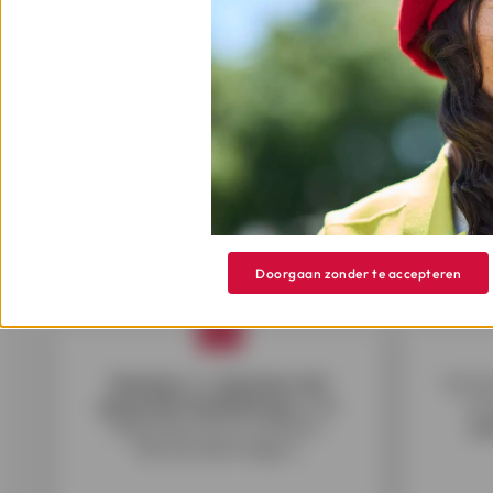
Hoe een persoonlijke 
Doorgaan zonder te accepteren
Simuleer
en
selecteer het
Vul h
gewenste leenbedrag
en de
Je 
aflossing van je voorkeur.
pr
Dien je aanvraag in.