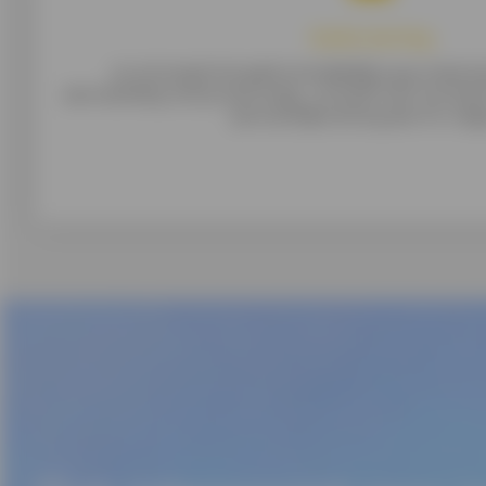
Snelle storting
Je ontvangt het geld onmiddellijk op je rekeni
aanvaarding van je aanvraag. Je hoeft niet van ba
persoonlijke lening aan te vrag