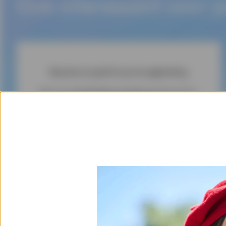
Ook interessant voor j
Bescherm jezelf en je terugbetaling
Met de
schuldsaldoverzekering
Garantie+
bescherm je jezelf en je familie. Garantie+
betaalt je persoonlijke lening
in jouw plaats
terug bij tegenslagen zoals jobverlies door
ontslag of overlijden
.
* Contract voor een groepsverzekering, door COFIDIS afgesloten
bij ACM IARD SA en ACM VIE SA, onderneming onderworpen aan
de Franse Code des Assurances (wetboek van verzekeringen).
Meer info