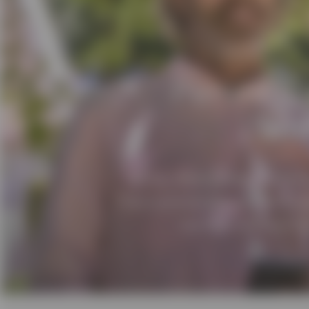
Persoonli
len
Bedrag, aflossing en looptijd naar k
Geen verantwoording van gebruik ver
Vaste rentevoet vanaf 7,