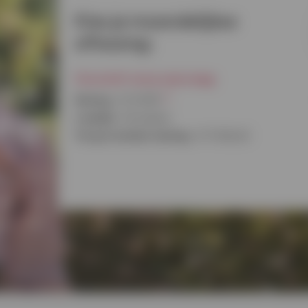
Kies je maandelijkse
aflossing:
jke
Overzicht van je aanvraag:
(1)
Bedrag:
€ 10 000
ing
Looptijd:
30 maand
Terug te betalen bedrag:
€ 11 026,52
euze
eist
99%*