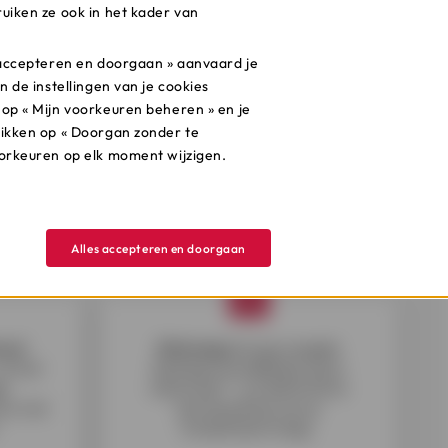
uiken ze ook in het kader van
s accepteren en doorgaan » aanvaard je
n de instellingen van je cookies
 op « Mijn voorkeuren beheren » en je
likken op « Doorgan zonder te
oorkeuren op elk moment wijzigen.
Alles accepteren en doorgaan
ract
Ontvang
het gevraagde
vul het
bedrag onmiddellijk op je
ge
rekening**, na definitieve
uur het
aanvaarding van je
kredietaanvraag.