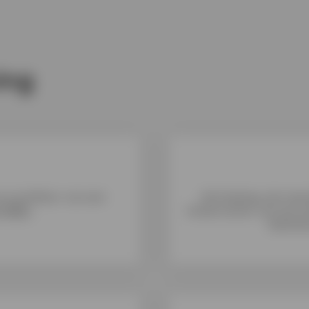
ing
e en profiteer van een
Het bedrag, de maand
7,99%*
.
totale kosten van een p
Geld len