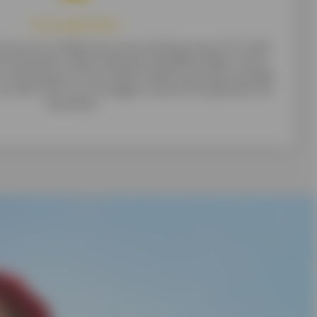
Vrij te gebruiken
ening van Cofidis leen je een bedrag tussen € 2.500
 je eender welke aankoop mag bekostigen. Het is
r welk project of om welke reden je een persoonlijke
e hoeft niet te uit te leggen waar je het geld aan zal
besteden.