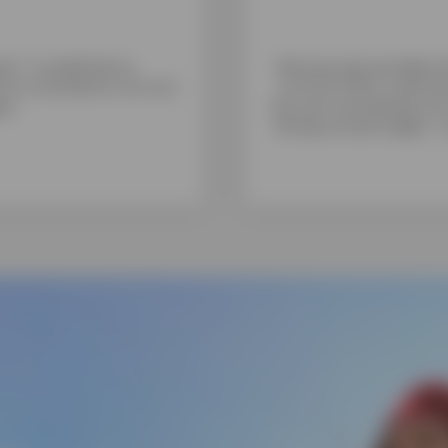
ng** na definitieve
Met een persoonlijke l
nk te veranderen om een
en € 50.000, waarmee
en.
dus niet van belang voo
lening wil aanvragen. J