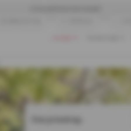
Let op, geld lenen kost ook geld
Opvolging aanvraag
Klantenzone
Cont
Leningen
Verzekeringen
Kies je bedrag: