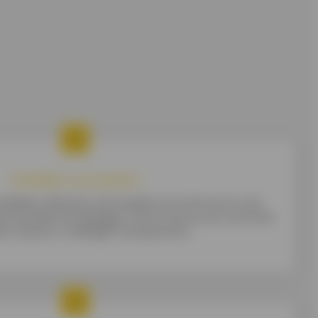
Duidelijke voorwaarden
elijkse aflossing, de looptijd, de rentevoet en de
ersoonlijke lening liggen vast en ken je op voorhand.
en doe je in volledige transparantie.