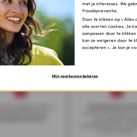
met je interesses. We gebr
fraudepreventie.
Door te klikken op « Alle
alle soorten cookies. Je ka
aanpassen door te klikken
kan ze weigeren door te k
accepteren ». Je kan je v
lening online aanvragen?
Mijn voorkeuren beheren
et aanvraagformulier in.
Onderteken je cont
ontvangt meteen een
online of print het uit, 
incipieel antwoord
.
aan, voeg de nodi
bewijsstukken toe en st
terug via de post.