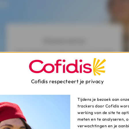
ou
Wij komen aan huis
Hulp nodig bij het invullen van je contract? Een
kredietspecialist komt bij je thuis om je te
helpen bij je aanvraag.
Cofidis respecteert je privacy
Tijdens je bezoek aan onz
trackers door Cofidis wor
werking van de site te opt
meten en te analyseren, o
verwachtingen en je aanb